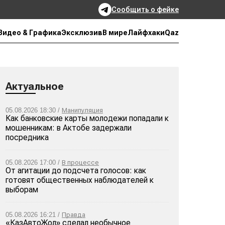
Сообщить о фейке
Qaz
Видео & Графика
Эксклюзив
В мире
Лайфхаки
Актуальное
05.08.2026 18:30 /
Манипуляция
Как банковские карты молодежи попадали к
мошенникам: в Актобе задержали
посредника
05.08.2026 17:00 /
В процессе
От агитации до подсчета голосов: как
готовят общественных наблюдателей к
выборам
05.08.2026 16:21 /
Правда
«КазАвтоЖол» сделал необычное