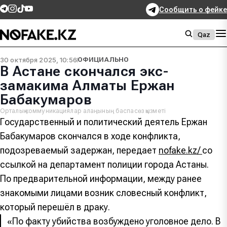
Сообщить о фейке
Qaz
30 октября 2025, 10:56
ОФИЦИАЛЬНО
В Астане скончался экс-
замакима Алматы Ержан
Бабакумаров
Орталық коммуникациялар алаңының баспасөз қызметі
Государственный и политический деятель Ержан
Бабакумаров скончался в ходе конфликта,
подозреваемый задержан, передает
nofake.kz/
со
ссылкой на департамент полиции города Астаны.
По предварительной информации, между ранее
знакомыми лицами возник словесный конфликт,
который перешёл в драку.
«По факту убийства возбуждено уголовное дело. В