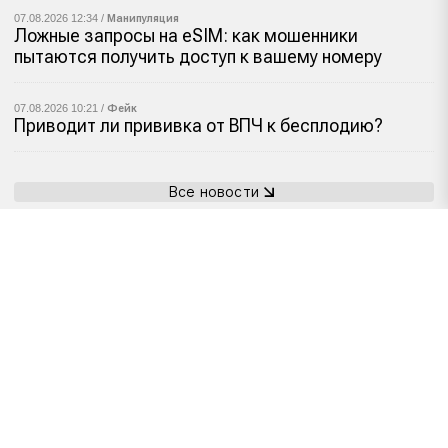
07.08.2026 12:34 /
Манипуляция
Ложные запросы на eSIM: как мошенники
пытаются получить доступ к вашему номеру
07.08.2026 10:21 /
Фейк
Приводит ли прививка от ВПЧ к бесплодию?
Все новости
NoFake.kz реклама
+7 7172 26 80 85
Политика конфиденциальности
nofake.official.kz@gmail.com
Пользовательское соглашение