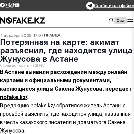
Сообщить о фейке
Qaz
4 декабря 2025, 17:07
ПРАВДА
Потерянная на карте: акимат
разъяснил, где находится улица
Жунусова в Астане
Скриншот карты из 2ГИС
В Астане выявили расхождения между онлайн-
картами и официальными документами,
касающиеся улицы Сакена Жунусова, передает
nofake.kz/
.
В редакцию nofake.kz/
обратился
житель Астаны с
просьбой выяснить, где находится улица, названная
в честь казахского писателя и драматурга Сакена
Жунусова.