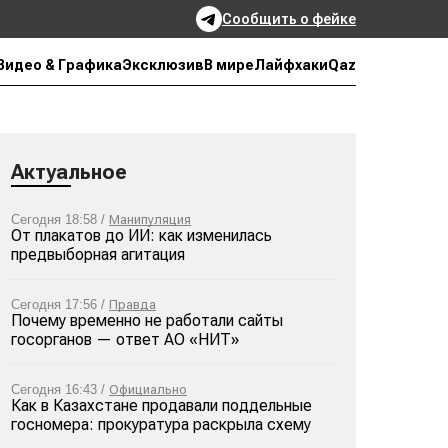
Сообщить о фейке
Qaz
Видео & Графика
Эксклюзив
В мире
Лайфхаки
Актуальное
Сегодня 18:58 /
Манипуляция
От плакатов до ИИ: как изменилась
предвыборная агитация
Сегодня 17:56 /
Правда
Почему временно не работали сайты
госорганов — ответ АО «НИТ»
Сегодня 16:43 /
Официально
Как в Казахстане продавали поддельные
госномера: прокуратура раскрыла схему