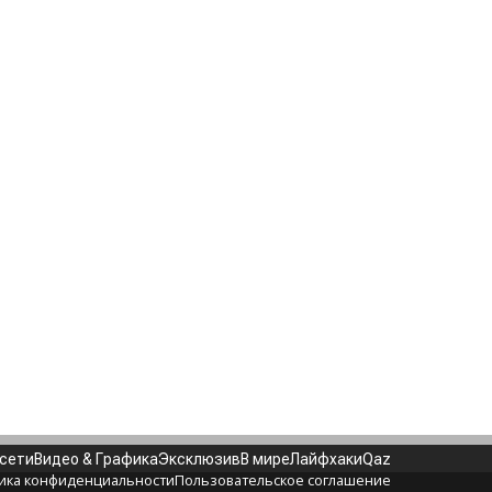
 сети
Видео & Графика
Эксклюзив
В мире
Лайфхаки
Qaz
ика конфиденциальности
Пользовательское соглашение