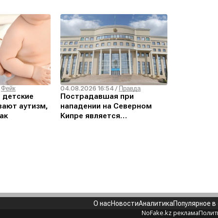
04.08.2026 16:54
/
Фейк
/
Правда
о детские
Пострадавшая при
ают аутизм,
нападении на Северном
ак
Кипре является
гражданкой Кыргызстана –
МИД РК
О нас
Новости
Аналитика
Популярное в
NoFake.kz реклама
Полит