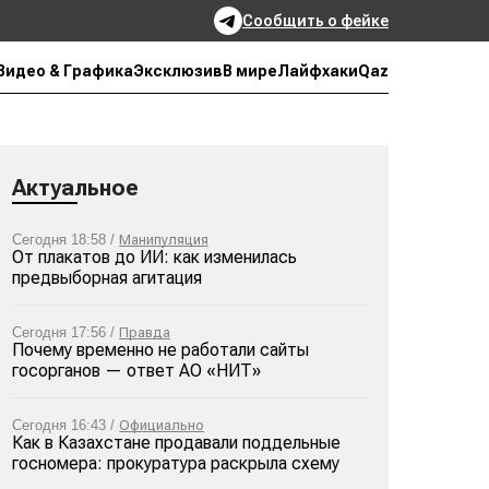
Сообщить о фейке
Qaz
Видео & Графика
Эксклюзив
В мире
Лайфхаки
Актуальное
Сегодня 18:58 /
Манипуляция
От плакатов до ИИ: как изменилась
предвыборная агитация
Сегодня 17:56 /
Правда
Почему временно не работали сайты
госорганов — ответ АО «НИТ»
Сегодня 16:43 /
Официально
Как в Казахстане продавали поддельные
госномера: прокуратура раскрыла схему