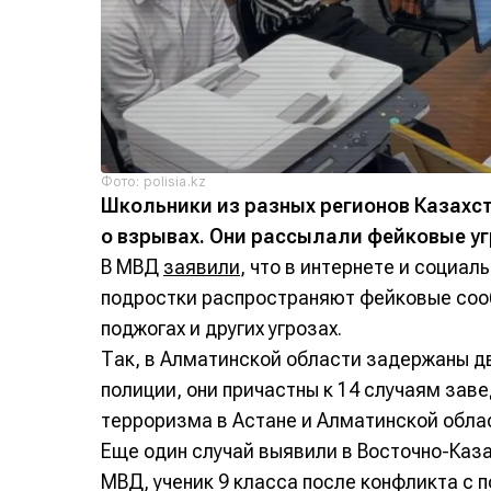
Фото: polisia.kz
Школьники из разных регионов Казахс
о взрывах. Они рассылали фейковые уг
В МВД
заявили
, что в интернете и социал
подростки распространяют фейковые соо
поджогах и других угрозах.
Так, в Алматинской области задержаны дв
полиции, они причастны к 14 случаям зав
терроризма в Астане и Алматинской обла
Еще один случай выявили в Восточно-Каз
МВД, ученик 9 класса после конфликта с 