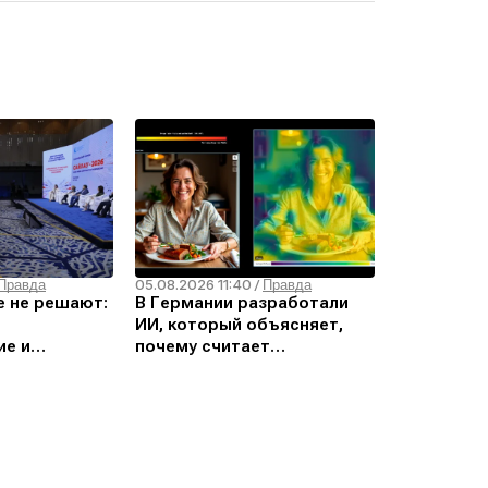
05.08.2026 11:40
Правда
/
Правда
е не решают:
В Германии разработали
ИИ, который объясняет,
ие и
почему считает
литических
изображение дипфейком