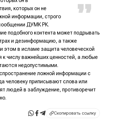
оторых он в
твия, которых он не
жной информации, строго
сообщении ДУМК РК.
ние подобного контента может подрывать
трах и дезинформацию, а также
ри этом в исламе защита человеческой
 к числу важнейших ценностей, а любые
итаются недопустимыми.
аспространение ложной информации с
да человеку приписывают слова или
дят людей в заблуждение, противоречит
но.
Скопировать ссылку