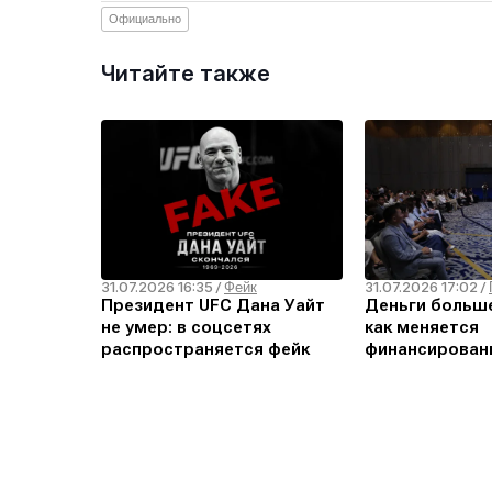
Официально
Читайте также
31.07.2026 16:35
31.07.2026 17:02
/
Фейк
/
Президент UFC Дана Уайт
Деньги больш
не умер: в соцсетях
как меняется
распространяется фейк
финансирован
проведение по
кампаний