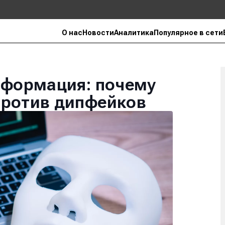
О нас
Новости
Аналитика
Популярное в сети
нформация: почему
против дипфейков