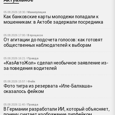
05.08.2026 18:30 /
Манипуляция
Как банковские карты молодежи попадали к
мошенникам: в Актобе задержали посредника
05.08.2026 17:00 /
В процессе
От агитации до подсчета голосов: как готовят
общественных наблюдателей к выборам
05.08.2026 16:21 /
Правда
«КазАвтоЖол» сделал необычное заявление из-
за поведения водителей
05.08.2026 15:57 /
Фейк
Фото тигра из резервата «Иле-Балхаша»
оказалось фейком
05.08.2026 11:40 /
Правда
В Германии разработали ИИ, который объясняет,
почему считает изображение дипфейком