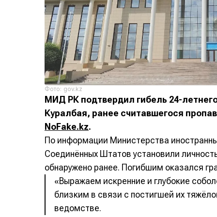
Фото: gov.kz
МИД РК подтвердил гибель 24-летнег
Куралбая, ранее считавшегося пропав
NoFake.kz
.
По информации Министерства иностранных
Соединённых Штатов установили личность
обнаружено ранее. Погибшим оказался гр
«Выражаем искренние и глубокие собо
близким в связи с постигшей их тяжёло
ведомстве.