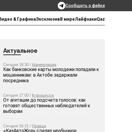
Сообщить о фейке
Qaz
Видео & Графика
Эксклюзив
В мире
Лайфхаки
Актуальное
Сегодня 18:30 /
Манипуляция
Как банковские карты молодежи попадали к
мошенникам: в Актобе задержали
посредника
Сегодня 17:00 /
В процессе
От агитации до подсчета голосов: как
готовят общественных наблюдателей к
выборам
Сегодня 16:21 /
Правда
«КазАвтоЖол» сделал необычное