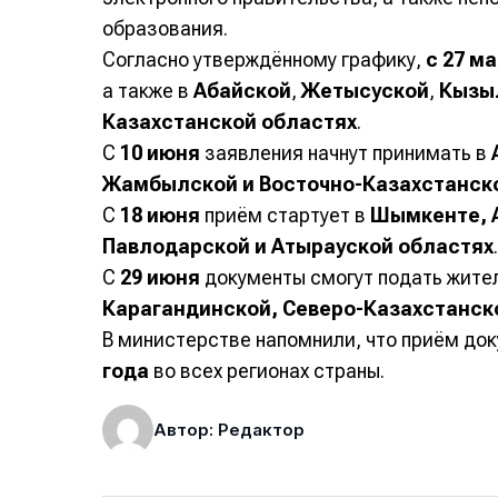
образования.
Согласно утверждённому графику,
с 27 м
а также в
Абайской
,
Жетысуской
,
Кызы
Казахстанской областях
.
С
10 июня
заявления начнут принимать в
Жамбылской и Восточно-Казахстанско
С
18 июня
приём стартует в
Шымкенте, 
Павлодарской и Атырауской областях
.
С
29 июня
документы смогут подать жите
Карагандинской, Северо-Казахстанско
В министерстве напомнили, что приём д
года
во всех регионах страны.
Автор: Редактор