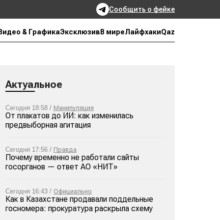
Сообщить о фейке
Qaz
Видео & Графика
Эксклюзив
В мире
Лайфхаки
Актуальное
Сегодня 18:58 /
Манипуляция
От плакатов до ИИ: как изменилась
предвыборная агитация
Сегодня 17:56 /
Правда
Почему временно не работали сайты
госорганов — ответ АО «НИТ»
Сегодня 16:43 /
Официально
Как в Казахстане продавали поддельные
госномера: прокуратура раскрыла схему