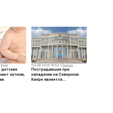
04.08.2026 16:54
/
Фейк
/
Правда
о детские
Пострадавшая при
ают аутизм,
нападении на Северном
ак
Кипре является
гражданкой Кыргызстана –
МИД РК