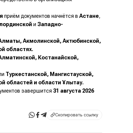
ая
приём документов начнётся в
Астане
,
лординской
и
Западно-
Алматы, Акмолинской, Актюбинской,
й областях.
Алматинской, Костанайской,
ли
Туркестанской, Мангистауской,
й областей и области Ұлытау.
окументов завершится
31 августа 2026
Скопировать ссылку