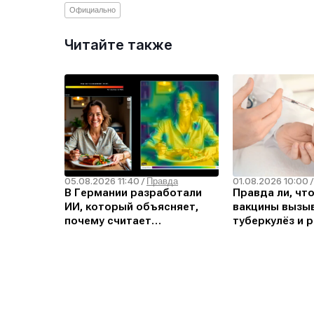
Официально
Читайте также
05.08.2026 11:40
01.08.2026 10:00
/
Правда
В Германии разработали
Правда ли, чт
ИИ, который объясняет,
вакцины вызыв
почему считает
туберкулёз и р
изображение дипфейком