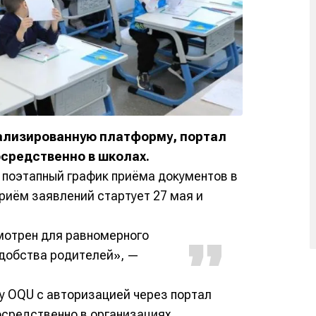
ализированную платформу, портал
средственно в школах.
поэтапный график приёма документов в
Приём заявлений стартует 27 мая и
мотрен для равномерного
удобства родителей», —
у OQU с авторизацией через портал
осредственно в организациях