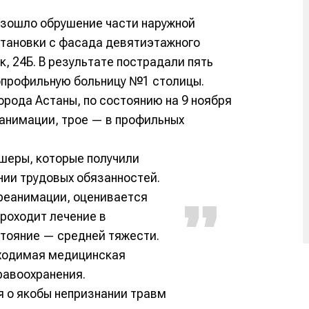
изошло обрушение части наружной
становки с фасада девятиэтажного
к, 24Б. В результате пострадали пять
гопрофильную больницу №1 столицы.
рода Астаны, по состоянию на 9 ноября
еанимации, трое — в профильных
шеры, которые получили
ии трудовых обязанностей.
реанимации, оценивается
роходит лечение в
стояние — средней тяжести.
ходимая медицинская
равоохранения.
я о якобы непризнании травм