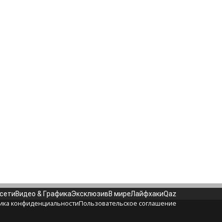
 сети
Видео & Графика
Эксклюзив
В мире
Лайфхаки
Qaz
ика конфиденциальности
Пользовательское соглашение