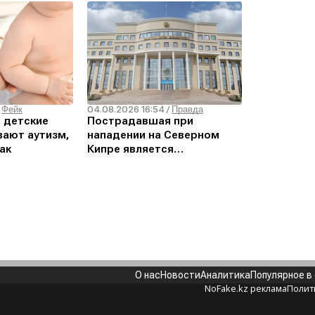
04.08.2026 16:54
/
Фейк
/
Правда
о детские
Пострадавшая при
ают аутизм,
нападении на Северном
ак
Кипре является
гражданкой Кыргызстана –
МИД РК
О нас
Новости
Аналитика
Популярное в
NoFake.kz реклама
Полит