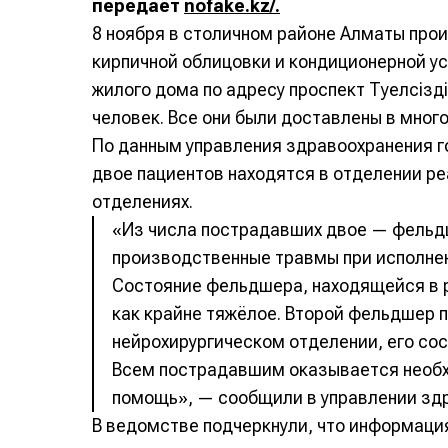
передаёт
nofake.kz/.
8 ноября в столичном районе Алматы про
кирпичной облицовки и кондиционерной у
жилого дома по адресу проспект Тәуелсізді
человек. Все они были доставлены в мно
По данным управления здравоохранения го
двое пациентов находятся в отделении р
отделениях.
«Из числа пострадавших двое — фельд
производственные травмы при исполнен
Состояние фельдшера, находящейся в 
как крайне тяжёлое. Второй фельдшер п
нейрохирургическом отделении, его со
Всем пострадавшим оказывается необ
помощь», — сообщили в управлении зд
В ведомстве подчеркнули, что информаци