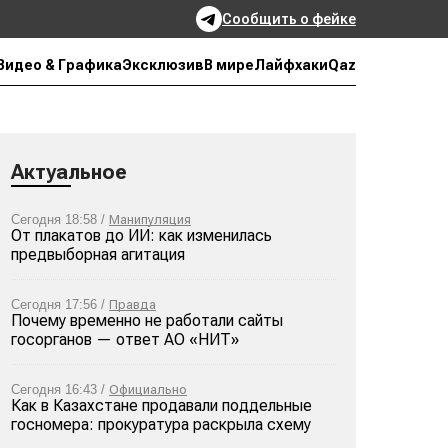
Сообщить о фейке
Qaz
Видео & Графика
Эксклюзив
В мире
Лайфхаки
Актуальное
Сегодня 18:58 /
Манипуляция
От плакатов до ИИ: как изменилась
предвыборная агитация
Сегодня 17:56 /
Правда
Почему временно не работали сайты
госорганов — ответ АО «НИТ»
Сегодня 16:43 /
Официально
Как в Казахстане продавали поддельные
госномера: прокуратура раскрыла схему