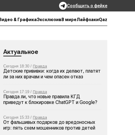
Сообщить о фейке
Qaz
Видео & Графика
Эксклюзив
В мире
Лайфхаки
Актуальное
Сегодня 18:30 /
Правда
Детские прививки: когда их делают, платят
ли за них врачам и чем опасен отказ
Сегодня 17:19 /
Правда
Правда ли, что новые правила КГД
приведут к блокировке ChatGPT и Google?
Сегодня 15:33 /
Правда
От фальшивых подарков до вредоносных
игр: пять схем мошенников против детей