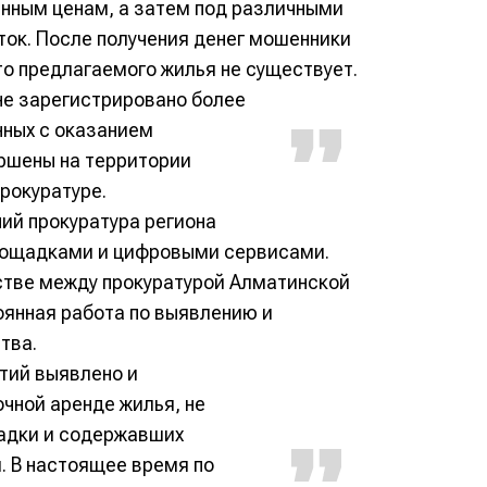
нным ценам, а затем под различными
ток. После получения денег мошенники
о предлагаемого жилья не существует.
не зарегистрировано более
нных с оказанием
ершены на территории
рокуратуре.
ий прокуратура региона
лощадками и цифровыми сервисами.
стве между прокуратурой Алматинской
оянная работа по выявлению и
тва.
тий выявлено и
чной аренде жилья, не
адки и содержавших
. В настоящее время по