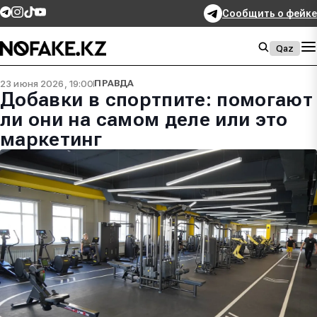
Сообщить о фейке
Qaz
23 июня 2026, 19:00
ПРАВДА
Добавки в спортпите: помогают
ли они на самом деле или это
маркетинг