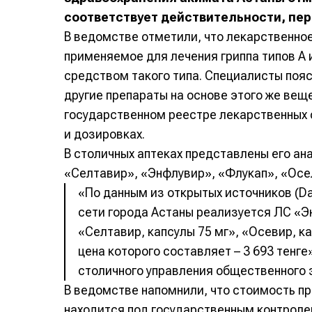
соответствует действительности, пе
В ведомстве отметили, что лекарственно
применяемое для лечения гриппа типов А 
средством такого типа. Специалисты пояс
другие препараты на основе этого же вещ
государственном реестре лекарственных 
и дозировках.
В столичных аптеках представлены его ан
«Селтавир», «Энфлувир», «Флукап», «Осе
«По данным из открытых источников (Da
сети города Астаны реализуется ЛС «Эн
«Селтавир, капсулы 75 мг», «Осевир, ка
цена которого составляет – 3 693 тенге
столичного управления общественного 
В ведомстве напомнили, что стоимость п
находится под государственным контроле