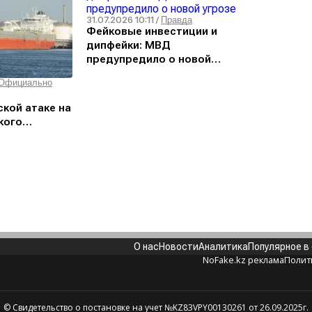
31.07.2026 10:11
/
Правда
Фейковые инвестиции и
дипфейки: МВД
предупредило о новой
угрозе
Официально
кой атаке на
кого
о известно
О нас
Новости
Аналитика
Популярное в
NoFake.kz реклама
Полит
© Свидетельство о постановке на учет №KZ83VPY00130261 от 26.09.2025г.