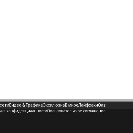
 сети
Видео & Графика
Эксклюзив
В мире
Лайфхаки
Qaz
ика конфиденциальности
Пользовательское соглашение