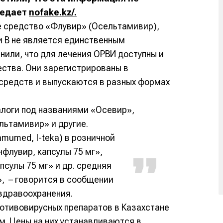
редает
nofake.kz/.
е средство «Флувир» (Осельтамивир),
и B не является единственным
нили, что для лечения ОРВИ доступны и
ества. Они зарегистрированы в
средств и выпускаются в разных формах
алоги под названиями «Осевир»,
льтамивир» и другие.
mumed, I-teka) в розничной
флувир, капсулы 75 мг»,
псулы 75 мг» и др. средняя
», – говорится в сообщении
здравоохранения.
ротивовирусных препаратов в Казахстане
м. Цены на них устанавливаются в