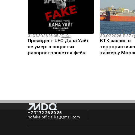
31.07.2026 16:35
30.07.2026 11:37
/
Фейк
/
Президент UFC Дана Уайт
КТК заявил о
не умер: в соцсетях
террористичес
распространяется фейк
танкер у Морс
терминала: чт
+7 7172 26 80 85
nofake.official.kz@gmail.com