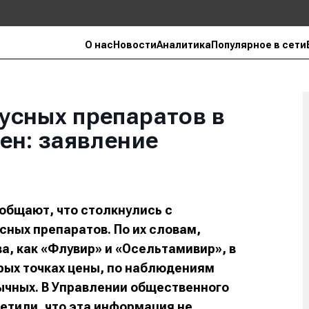
О нас
Новости
Аналитика
Популярное в сети
усных препаратов в
ен: заявление
общают, что столкнулись с
сных препаратов. По их словам,
а, как «Флувир» и «Осельтамивир», в
орых точках цены, по наблюдениям
ычных. В Управлении общественного
етили, что эта информация не