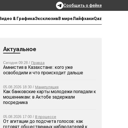
Сообщить о фейке
Qaz
Видео & Графика
Эксклюзив
В мире
Лайфхаки
Актуальное
Сегодня 09:28 /
Правда
Амнистия в Казахстане: кого уже
освободили и что происходит дальше
05.08.2026 18:30 /
Манипуляция
Как банковские карты молодежи попадали к
мошенникам: в Актобе задержали
посредника
05.08.2026 17:00 /
В процессе
От агитации до подсчета голосов: как
готовят общественных наблюдателей к