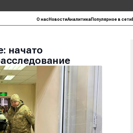
О нас
Новости
Аналитика
Популярное в сети
е: начато
асследование