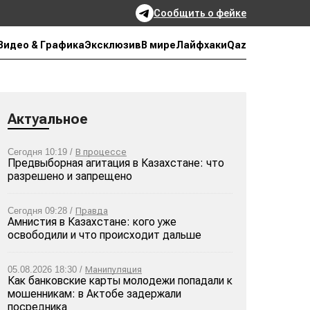
Сообщить о фейке
Qaz
Видео & Графика
Эксклюзив
В мире
Лайфхаки
Актуальное
Сегодня 10:19 /
В процессе
Предвыборная агитация в Казахстане: что
разрешено и запрещено
Сегодня 09:28 /
Правда
Амнистия в Казахстане: кого уже
освободили и что происходит дальше
05.08.2026 18:30 /
Манипуляция
Как банковские карты молодежи попадали к
мошенникам: в Актобе задержали
посредника