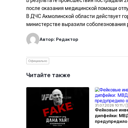
В результате происшествия пострадали 28
после оказания медицинской помощи отпу
В ДЧС Акмолинской области действует горя
министерстве выразили соболезнования 
Автор: Редактор
Официально
Читайте также
31.07.2026 10:11
/
П
Фейковые инв
дипфейки: МВ
предупредило
угрозе