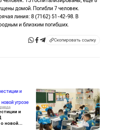
 человек: 13 госпитализированы, ещё 8
щены домой. Погибли 7 человек.
чая линия: 8 (7162) 51-42-98. В
родным и близким погибших.
Скопировать ссылку
равда
естиции и
Д
 о новой