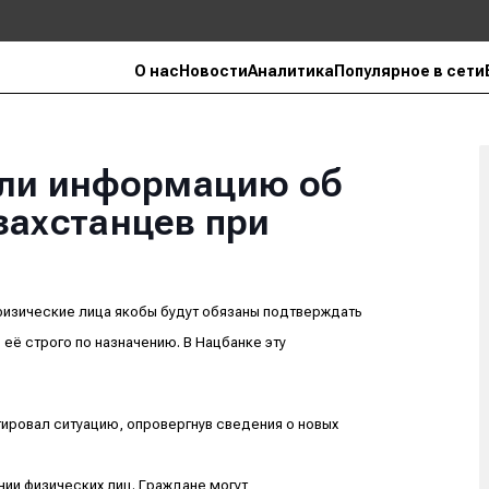
О нас
Новости
Аналитика
Популярное в сети
гли информацию об
захстанцев при
физические лица якобы будут обязаны подтверждать
её строго по назначению. В Нацбанке эту
ировал ситуацию, опровергнув сведения о новых
ии физических лиц. Граждане могут