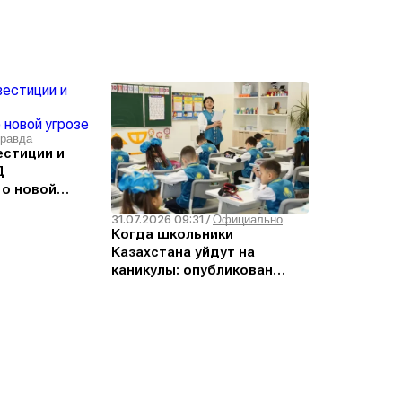
равда
естиции и
Д
 о новой
31.07.2026 09:31
/
Официально
Когда школьники
Казахстана уйдут на
каникулы: опубликован
график на новый учебный
год