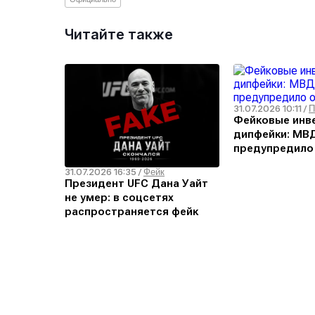
Читайте также
31.07.2026 10:11
/
П
Фейковые инв
дипфейки: МВ
предупредило
угрозе
31.07.2026 16:35
/
Фейк
Президент UFC Дана Уайт
не умер: в соцсетях
распространяется фейк