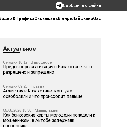
Сообщить о фейке
Qaz
Видео & Графика
Эксклюзив
В мире
Лайфхаки
Актуальное
Сегодня 10:19 /
В процессе
Предвыборная агитация в Казахстане: что
разрешено и запрещено
Сегодня 09:28 /
Правда
Амнистия в Казахстане: кого уже
освободили и что происходит дальше
05.08.2026 18:30 /
Манипуляция
Как банковские карты молодежи попадали к
мошенникам: в Актобе задержали
посредника