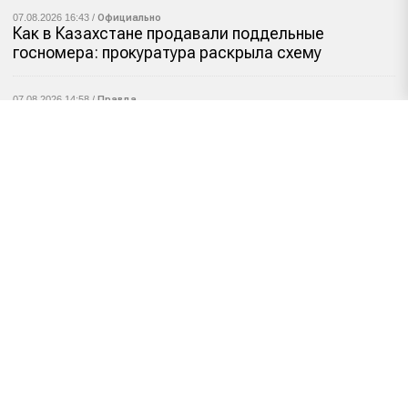
07.08.2026 16:43 /
Официально
Как в Казахстане продавали поддельные
госномера: прокуратура раскрыла схему
07.08.2026 14:58 /
Правда
Что нужно знать о школьной форме в новом
учебном году: разъяснение Минпросвещения
07.08.2026 12:34 /
Манипуляция
Ложные запросы на eSIM: как мошенники
пытаются получить доступ к вашему номеру
07.08.2026 10:21 /
Фейк
Приводит ли прививка от ВПЧ к бесплодию?
Все новости