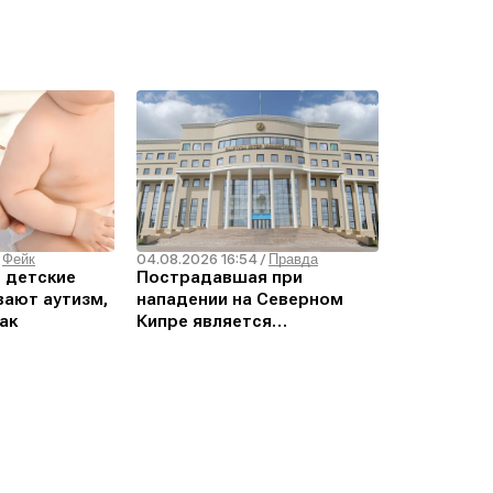
04.08.2026 16:54
/
Фейк
/
Правда
о детские
Пострадавшая при
ают аутизм,
нападении на Северном
ак
Кипре является
гражданкой Кыргызстана –
МИД РК