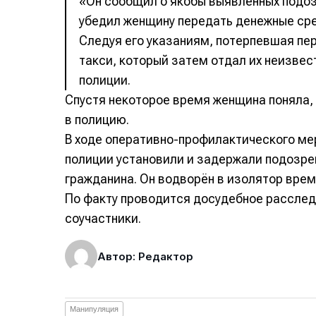
«Он сообщил о якобы выявленных подоз
убедил женщину передать денежные сре
Следуя его указаниям, потерпевшая пер
такси, который затем отдал их неизвес
полиции.
Спустя некоторое время женщина поняла, 
в полицию.
В ходе оперативно-профилактического мер
полиции установили и задержали подозре
гражданина. Он водворён в изолятор вре
По факту проводится досудебное рассле
соучастники.
Автор: Редактор
Манипуляция