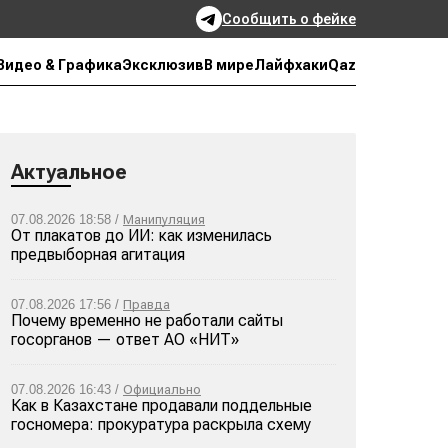
Сообщить о фейке
Qaz
Видео & Графика
Эксклюзив
В мире
Лайфхаки
Актуальное
07.08.2026 18:58 /
Манипуляция
От плакатов до ИИ: как изменилась
предвыборная агитация
07.08.2026 17:56 /
Правда
Почему временно не работали сайты
госорганов — ответ АО «НИТ»
07.08.2026 16:43 /
Официально
Как в Казахстане продавали поддельные
госномера: прокуратура раскрыла схему