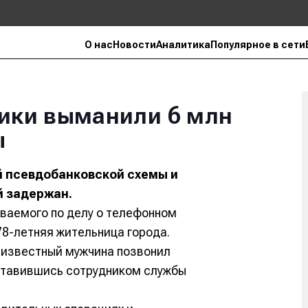
О нас
Новости
Аналитика
Популярное в сети
ики выманили 6 млн
ы
й псевдобанковской схемы и
й задержан.
ваемого по делу о телефонном
78-летняя жительница города.
еизвестный мужчина позвонил
ставившись сотрудником службы