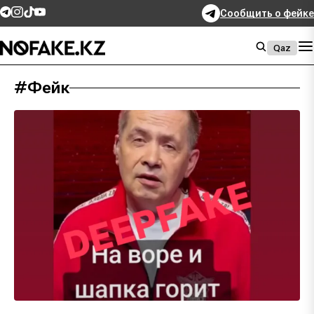
Сообщить о фейке
Qaz
#Фейк