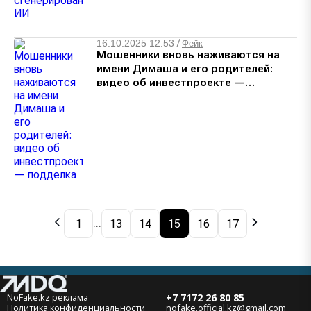
16.10.2025 12:53
/
Фейк
Мошенники вновь наживаются на
имени Димаша и его родителей:
видео об инвестпроекте —
подделка
1
13
14
15
16
17
...
NoFake.kz реклама
+7 7172 26 80 85
Политика конфиденциальности
nofake.official.kz@gmail.com