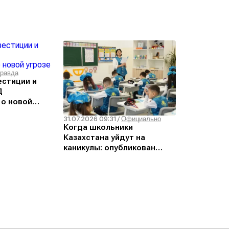
равда
естиции и
Д
 о новой
31.07.2026 09:31
/
Официально
Когда школьники
Казахстана уйдут на
каникулы: опубликован
график на новый учебный
год