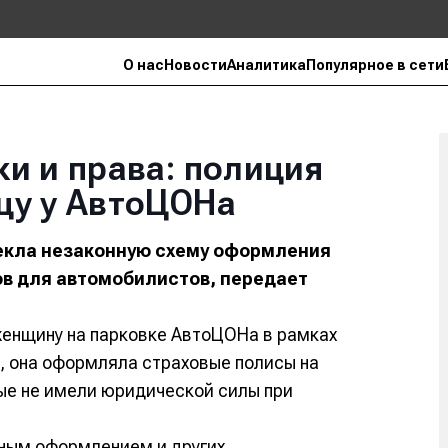
О нас
Новости
Аналитика
Популярное в сети
и и права: полиция
цу у АвтоЦОНа
екла незаконную схему оформления
ов для автомобилистов, передает
енщину на парковке АвтоЦОНа в рамках
, она оформляла страховые полисы на
ые не имели юридической силы при
нным оформлением и других