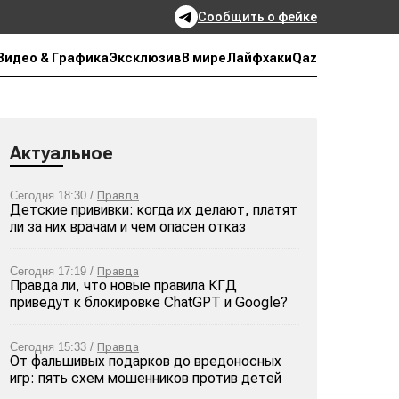
Сообщить о фейке
Qaz
Видео & Графика
Эксклюзив
В мире
Лайфхаки
Актуальное
Сегодня 18:30 /
Правда
Детские прививки: когда их делают, платят
ли за них врачам и чем опасен отказ
Сегодня 17:19 /
Правда
Правда ли, что новые правила КГД
приведут к блокировке ChatGPT и Google?
Сегодня 15:33 /
Правда
От фальшивых подарков до вредоносных
игр: пять схем мошенников против детей