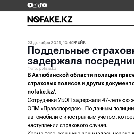
23 декабря 2025, 10:49
ФЕЙК
Поддельные страховк
задержала посредни
Фото: polisia.kz
В Актюбинской области полиция прес
страховых полисов и других документ
nofake.kz/
.
Сотрудники УБОП задержали 47-летнюю ж
ОПМ «Правопорядок». По данным полиции
автомобили с иностранным учётом, котор
наступлении страхового случая.
Кроме того, женщина занималась незако