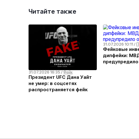
Читайте также
31.07.2026 10:11
/
П
Фейковые инв
дипфейки: МВ
предупредило
угрозе
31.07.2026 16:35
/
Фейк
Президент UFC Дана Уайт
не умер: в соцсетях
распространяется фейк