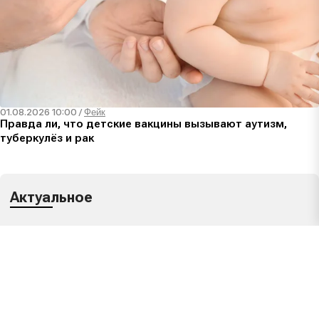
01.08.2026 10:00
/
Фейк
Правда ли, что детские вакцины вызывают аутизм,
туберкулёз и рак
Актуальное
Сегодня 14:58 /
Правда
Что нужно знать о школьной форме в новом
учебном году: разъяснение Минпросвещения
Сегодня 12:34 /
Манипуляция
Ложные запросы на eSIM: как мошенники