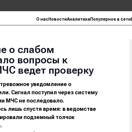
О нас
Новости
Аналитика
Популярное в сети
е о слабом
ало вопросы к
МЧС ведет проверку
 тревожное уведомление о
или. Сигнал поступил через систему
ции МЧС не последовало.
ь лишь спустя время: в ведомстве
сировали подземный толчок
.