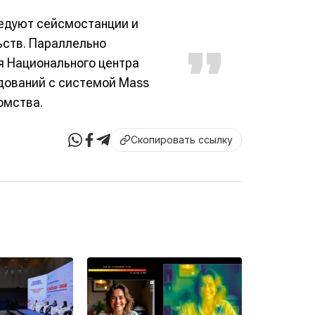
едуют сейсмостанции и
ьств. Параллельно
я Национального центра
дований с системой Mass
омства.
Скопировать ссылку