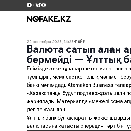
22 сентября 2025, 14:25
ФЕЙК
Валюта сатып алған 
бермейді — Ұлттық б
Елімізде жеке тұлғалар шетел валютасын н
түсіндіріп, мемлекетке толық мәлімет беру
банкі мәлімдеді. Atameken Business теле
«Казахстанцы будут подтверждать цели п
жариялады. Материалда «межелі сома алда
деп те жазылған.
Ұлттық банк бұл ақпаратты жоққа шығарды
валютасына қатысты операция тәртібін түсі