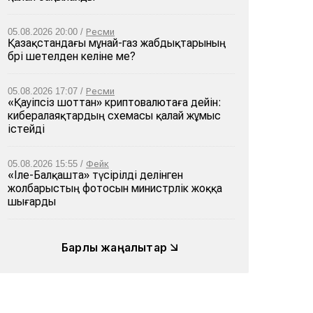
05.08.2026 20:00 /
Ресми
Қазақстандағы мұнай-газ жабдықтарының
бәрі шетелден әкеліне ме?
05.08.2026 17:07 /
Ресми
«Қауіпсіз шоттан» криптовалютаға дейін:
кибералаяқтардың схемасы қалай жұмыс
істейді
05.08.2026 15:55 /
Фейк
«Іле-Балқашта» түсірілді делінген
жолбарыстың фотосын министрлік жоққа
шығарды
Барлық жаңалықтар