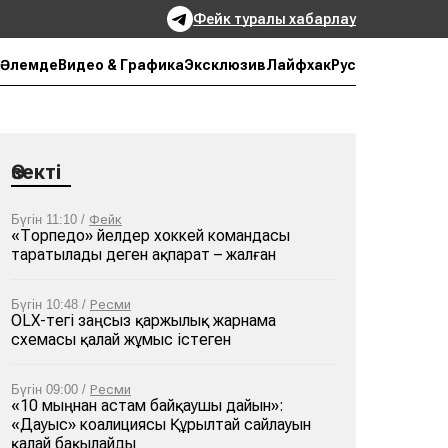
Фейк туралы хабарлау
Рус
Әлемде
Видео & Графика
Эксклюзив
Лайфхак
Өзекті
Бүгін 11:10 /
Фейк
«Торпедо» әйелдер хоккей командасы
таратылады деген ақпарат – жалған
Бүгін 10:48 /
Ресми
OLX-тегі заңсыз қаржылық жарнама
схемасы қалай жұмыс істеген
Бүгін 09:00 /
Ресми
«10 мыңнан астам байқаушы дайын»:
«Дауыс» коалициясы Құрылтай сайлауын
қалай бақылайды