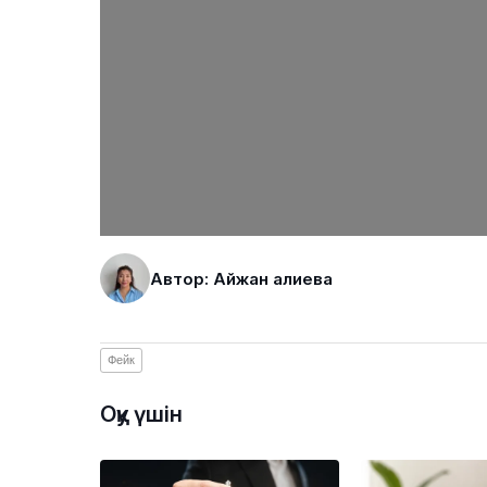
Автор: Айжан Қалиева
Фейк
Оқу үшін