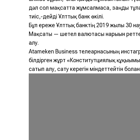
дәл сол мақсатта жұмсалмаса, заңды тұлғ
тиіс,-дейді Ұлттық банк өкілі.
Бұл ереже Ұлттық банктің 2019 жылғы 30 на
Мақсаты — шетел валютасы нарығын ретт
алу.
Atameken Business телеарнасының инстагр
білдірген жұрт «Конститутциялық құқығымы
сатып алу, сату керегін міндеттейтін болғ