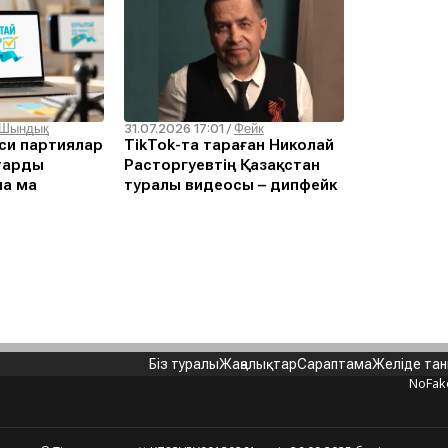
31.07.2026 17:01
Шындық
/
Фейк
си партиялар
TikTok-та тараған Николай
тарды
Расторгуевтің Қазақстан
ла ма
туралы видеосы – дипфейк
Біз туралы
Жаңалықтар
Сараптама
Желіде та
NoFak