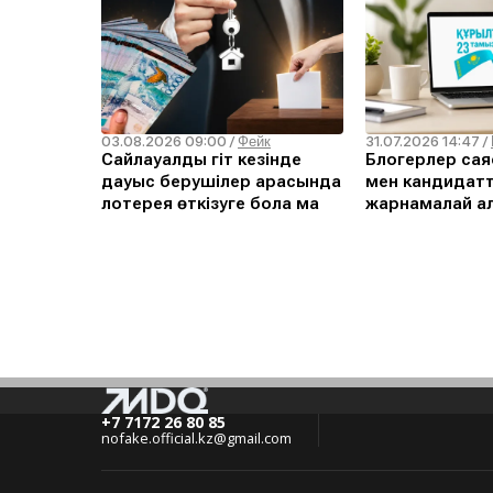
03.08.2026 09:00
31.07.2026 14:47
/
Фейк
/
Сайлауалды үгіт кезінде
Блогерлер сая
дауыс берушілер арасында
мен кандидат
лотерея өткізуге бола ма
жарнамалай а
+7 7172 26 80 85
nofake.official.kz@gmail.com