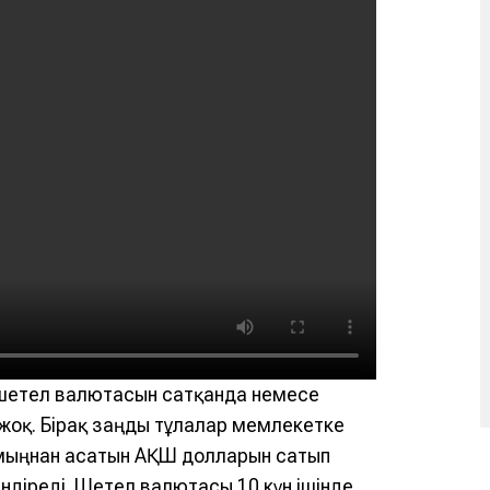
 шетел валютасын сатқанда немесе
жоқ. Бірақ заңды тұлғалар мемлекетке
0 мыңнан асатын АҚШ долларын сатып
ндіреді. Шетел валютасы 10 күн ішінде