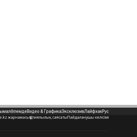
нымал
Әлемде
Видео & Графика
Эксклюзив
Лайфхак
Рус
e.kz жарнамасы
Құпиялылық саясаты
Пайдаланушы келісімі