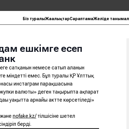
Біз туралы
Жаңалықтар
Сараптама
Желіде танымал
адам ешкімге есеп
анк
еге сатқанын немесе сатып алғанын
ге міндетті емес. Бұл туралы ҚР Ұлттық
арнасы инстаграм парақшасына
окупки валюты» деген тақырыпта ақпарат
ғы уақытта арнайы актте көрсетіледі»
 және
nofake.kz/
тілшісіне шетел
ндіріп берді.