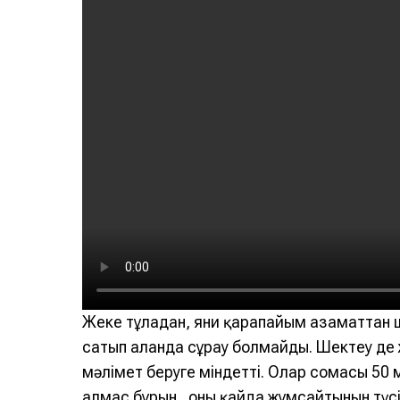
Жеке тұлғадан, яғни қарапайым азаматтан
сатып алғанда сұрау болмайды. Шектеу де 
мәлімет беруге міндетті. Олар сомасы 5
алмас бұрын, оны қайда жұмсайтынын түсі