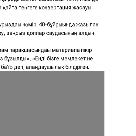
а қайта теңгеге конвертация жасауы
урыздағы нөмірі 40-бұйрығында жазылған.
еу, заңсыз доллар саудасының алдын
ам парақшасындағы материалға пікір
з бұзылды», «Eнді бізге мемлекет не
ан ба?» деп, алаңдаушылық білдірген.