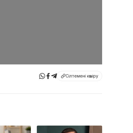
Сілтемені көшіру