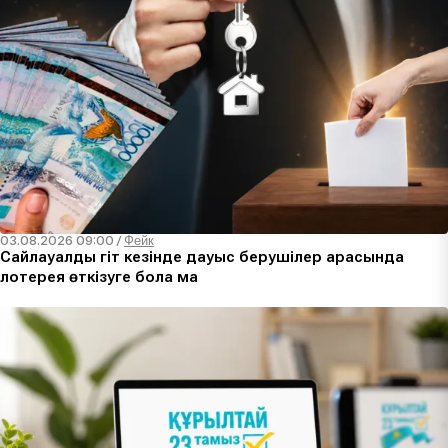
03.08.2026 09:00
/
Фейк
Сайлауалды үгіт кезінде дауыс берушілер арасында
лотерея өткізуге бола ма