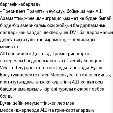
бергенін хабарлады.
«Президент Трамптың нұсқауы бойынша мен АҚШ
Азаматтық және иммиграция қызметіне бұдан былай
бірде-бір америкалық осы жойқын бағдарламаның
салдарынан зардап шекпес үшін DV1 бағдарламасын
дереу тоқтатуды тапсырамын», — деп жазды
министр.
АҚШ президенті Дональд Трамп грин-карта
лотереясы бағдарламасының (Diversity Immigrant
Visa Lottery) әрекетін тоқтатуды тапсырды. Бұған
Браун университеті мен Массачусетс технологиялық
институтындағы атысқа күдіктінің АҚШ-қа дәл осы
бағдарлама арқылы кіргені туралы ақпарат себеп
болды.
Бұған дейін әлеуметтік желілер мен
мессенджерлерде АҚШ-та грин-карталардың