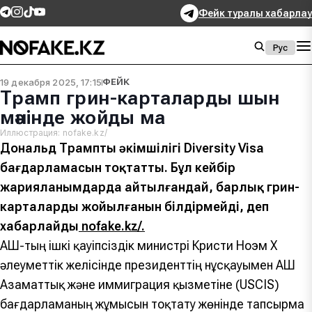
Фейк туралы хабарлау
Рус
19 декабря 2025, 17:15
ФЕЙК
Трамп грин-карталарды шын
мәнінде жойды ма
Иллюстрация: nofake.kz/
Дональд Трамптың әкімшілігі Diversity Visa
бағдарламасын тоқтатты. Бұл кейбір
жарияланымдарда айтылғандай, барлық грин-
карталардың жойылғанын білдірмейді, деп
хабарлайды
nofake.kz/.
АҚШ-тың ішкі қауіпсіздік министрі Кристи Ноэм X
әлеуметтік желісінде президенттің нұсқауымен АҚШ
Азаматтық және иммиграция қызметіне (USCIS)
бағдарламаның жұмысын тоқтату жөнінде тапсырма