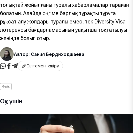
толықтай жойылғаны туралы хабарламалар тараған
болатын. Алайда әңгіме барлық тұрақты тұруға
рұқсат алу жолдары туралы емес, тек Diversity Visa
лотереясы бағдарламасының уақытша тоқтатылуы
жөнінде болып отыр.
Автор: Сания Бердиходжаева
Сілтемені көшіру
Фейк
Оқу үшін