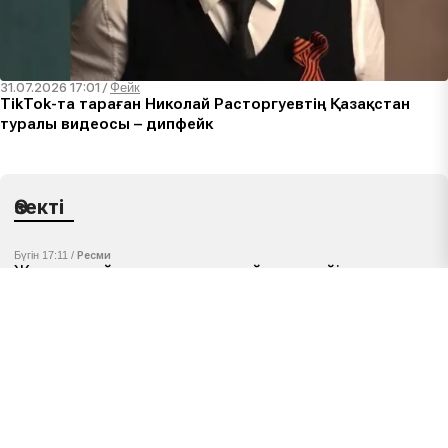
31.07.2026 17:01
/
Фейк
TikTok-та тараған Николай Расторгуевтің Қазақстан
туралы видеосы – дипфейк
Өзекті
Бүгін 17:11 /
Ресми
Жалған сыйлықтан зиянды ойынға дейін:
балаларды алдайтын бес алаяқтық схема
Бүгін 15:53 /
Манипуляция
Партияның үгіт материалын дүкен сыртына ілуге
бола ма: заңда не көзделген
Бүгін 11:10 /
Фейк