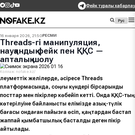
Фейк туралы хабарлау
Рус
16 января 2026, 21:50
РЕСМИ
Threads-гі манипуляция,
науқандық фейк пен ҚҚС —
апталық шолу
Коллаж: nofake.kz/
Әлеуметтік желілерде, әсіресе Threads
платформасында, соңғы күндері бірсарынды
посттар мен пікірлер көбейіп кетті. Онда ҚҚС-тың
көтерілуіне байланысты елімізде азық-түлік
бағасы ондаған пайызға өсіп, қаңтардан бастап
жаппай қымбатшылық басталды деген пікір
айтылады.