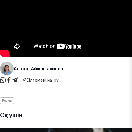
Автор: Айжан Қалиева
Сілтемені көшіру
Ресми
Оқу үшін