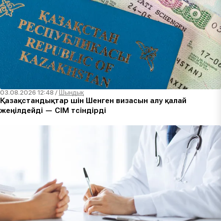
03.08.2026 12:48
/
Шындық
Қазақстандықтар үшін Шенген визасын алу қалай
жеңілдейді — СІМ түсіндірді