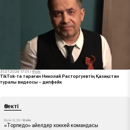
31.07.2026 17:01
/
Фейк
TikTok-та тараған Николай Расторгуевтің Қазақстан
туралы видеосы – дипфейк
Өзекті
Бүгін 11:10 /
Фейк
«Торпедо» әйелдер хоккей командасы