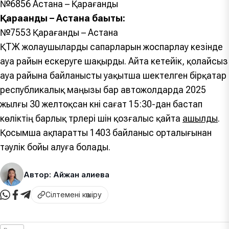
№6856 Астана – Қарағанды
Қарағанды – Астана бағыты:
№7553 Қарағанды – Астана
ҚТЖ жолаушыларды сапарларын жоспарлау кезінде
ауа райын ескеруге шақырды. Айта кетейік, қолайсыз
ауа райына байланысты уақытша шектелген бірқатар
республикалық маңызы бар автожолдарда 2025
жылғы 30 желтоқсан күні сағат 15:30-дан бастап
көліктің барлық түрлері үшін қозғалыс қайта
ашылды
.
Қосымша ақпаратты 1403 байланыс орталығынан
тәулік бойы алуға болады.
Автор: Айжан Қалиева
Сілтемені көшіру