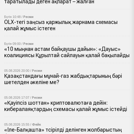
таратылады деген ақпарат – жалған
Бүгін 10:48 /
Ресми
OLX-тегі заңсыз қаржылық жарнама схемасы
қалай жұмыс істеген
Бүгін 09:00 /
Ресми
«10 мыңнан астам байқаушы дайын»: «Дауыс»
коалициясы Құрылтай сайлауын қалай бақылайды
05.08.2026 20:00 /
Ресми
Қазақстандағы мұнай-газ жабдықтарының бәрі
шетелден әкеліне ме?
05.08.2026 17:07 /
Ресми
«Қауіпсіз шоттан» криптовалютаға дейін:
кибералаяқтардың схемасы қалай жұмыс істейді
05.08.2026 15:55 /
Фейк
«Іле-Балқашта» түсірілді делінген жолбарыстың