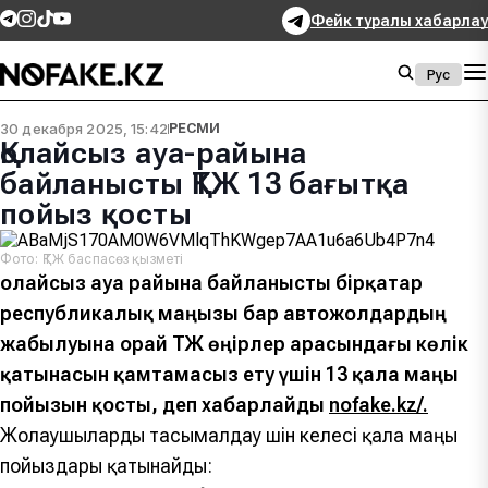
Фейк туралы хабарлау
Рус
30 декабря 2025, 15:42
РЕСМИ
Қолайсыз ауа-райына
байланысты ҚТЖ 13 бағытқа
пойыз қосты
Фото: ҚТЖ баспасөз қызметі
Қолайсыз ауа райына байланысты бірқатар
республикалық маңызы бар автожолдардың
жабылуына орай ҚТЖ өңірлер арасындағы көлік
қатынасын қамтамасыз ету үшін 13 қала маңы
пойызын қосты, деп хабарлайды
nofake.kz/.
Жолаушыларды тасымалдау үшін келесі қала маңы
пойыздары қатынайды: