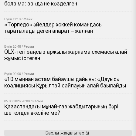
бола ма: заңда не көзделген
Бүгін 11:10 /
Фейк
«Торпедо» әйелдер хоккей командасы
таратылады деген ақпарат – жалған
Бүгін 10:48 /
Ресми
OLX-тегі заңсыз қаржылық жарнама схемасы қалай
жұмыс істеген
Бүгін 09:00 /
Ресми
«10 мыңнан астам байқаушы дайын»: «Дауыс»
коалициясы Құрылтай сайлауын қалай бақылайды
05.08.2026 20:00 /
Ресми
Қазақстандағы мұнай-газ жабдықтарының бәрі
шетелден әкеліне ме?
Барлық жаңалықтар