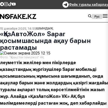
Фейк туралы хабарлау
Рус
15 декабря 2025, 14:55
ШЫНДЫҚ
«ҚазАвтоЖол» Sapar
қосымшасында ақау барын
растамады
Фото: "Қазақстан теміржол" АҚ
Әлеуметтік желілер мен пікірлерде
қазақстандық жүргізушілер Sapar мобильді
қосымшасының жұмысына шағымданып, онда
ақаулар барын және жолдардың қазіргі жағдайы
туралы ақпарат толық көрсетілмейтінін жазып
жүр. Алайда «ҚазАвтоЖол» ҰК» АҚ бұл
мәлімдемелерді растаған жоқ, деп хабарлайды