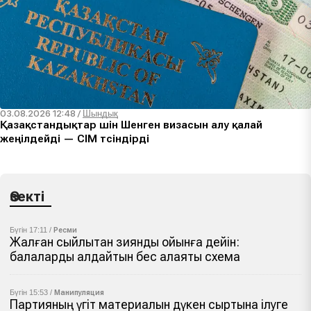
03.08.2026 12:48
/
Шындық
Қазақстандықтар үшін Шенген визасын алу қалай
жеңілдейді — СІМ түсіндірді
Өзекті
Бүгін 17:11 /
Ресми
Жалған сыйлықтан зиянды ойынға дейін:
балаларды алдайтын бес алаяқтық схема
Бүгін 15:53 /
Манипуляция
Партияның үгіт материалын дүкен сыртына ілуге