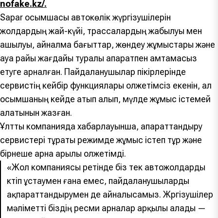
nofake.kz/.
Sapar қосымшасы автокөлік жүргізушілерін
жолдардың жай-күйі, трассалардың жабылуы мен
ашылуы, айналма бағыттар, жөндеу жұмыстары және
ауа райы жағдайы туралы ақпаратпен қамтамасыз
етуге арналған. Пайдаланушылар пікірлерінде
сервистің кейбір функциялары қолжетімсіз екенін, ал
қосымшаның кейде қатып қалып, мүлде жұмыс істемей
қалатынын жазған.
Ұлттық компанияда хабарлауынша, ақпараттандыру
сервистері тұрақты режимде жұмыс істеп тұр және
бірнеше арна арқылы қолжетімді.
«Жол компаниясы ретінде біз тек автожолдарды
күтіп ұстаумен ғана емес, пайдаланушыларды
ақпараттандырумен де айналысамыз. Жүргізушілер
мәліметті біздің ресми арналар арқылы алады —