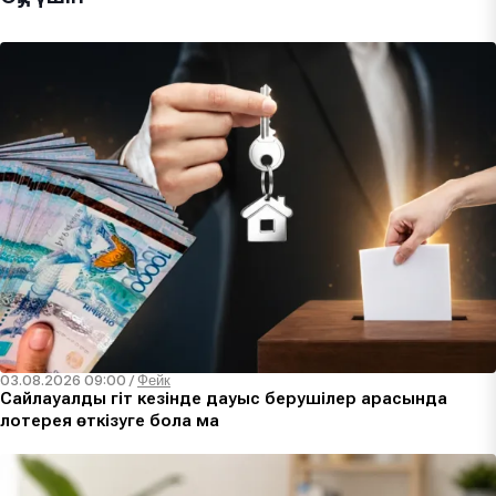
03.08.2026 09:00
/
Фейк
Сайлауалды үгіт кезінде дауыс берушілер арасында
лотерея өткізуге бола ма