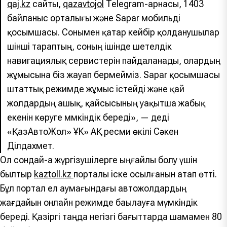
qaj.kz
сайты,
qazavtojol
Telegram-арнасы, 1403
байланыс орталығы және Sapar мобильді
қосымшасы. Сонымен қатар кейбір қолданушылар
үшінші тараптың, соның ішінде шетелдік
навигациялық сервистерін пайдаланады, олардың
жұмысына біз жауап бермейміз. Sapar қосымшасы
штаттық режимде жұмыс істейді және қай
жолдардың ашық, қайсысының уақытша жабық
екенін көруге мүмкіндік береді», — деді
«ҚазАвтоЖол» ҰК» АҚ ресми өкілі Сәкен
Ділдахмет.
Ол сондай-ақ жүргізушілерге ыңғайлы болу үшін
былтыр
kaztoll.kz
порталы іске қосылғанын атап өтті.
Бұл портал ел аумағындағы автожолдардың
жағдайын онлайн режимде бақылауға мүмкіндік
береді. Қазіргі таңда негізгі бағыттарда шамамен 80