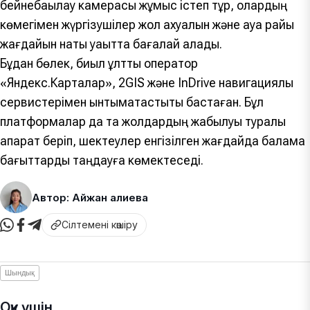
бейнебақылау камерасы жұмыс істеп тұр, олардың
көмегімен жүргізушілер жол ахуалын және ауа райы
жағдайын нақты уақытта бағалай алады.
Бұдан бөлек, биыл ұлттық оператор
«Яндекс.Карталар», 2GIS және InDrive навигациялық
сервистерімен ынтымақтастықты бастаған. Бұл
платформалар да та жолдардың жабылуы туралы
ақпарат беріп, шектеулер енгізілген жағдайда балама
бағыттарды таңдауға көмектеседі.
Автор: Айжан Қалиева
Сілтемені көшіру
Шындық
Оқу үшін