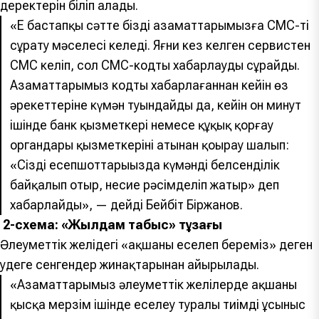
деректерін біліп алады.
«Ең бастапқы сәтте біздің азаматтарымызға СМС-ті
сұрату мәселесі келеді. Яғни кез келген сервистен
СМС келіп, сол СМС-кодты хабарлауды сұрайды.
Азаматтарымыз кодты хабарлағаннан кейін өз
әрекеттеріне күмән туындайды да, кейін он минут
ішінде банк қызметкері немесе құқық қорғау
органдары қызметкерінің атынан қоңырау шалып:
«Сіздің есепшоттарыңызда күмәнді белсенділік
байқалып отыр, несие рәсімделіп жатыр» деп
хабарлайды», — дейді Бейбіт Біржанов.
2-схема: «Жылдам табыс» тұзағы
Әлеуметтік желідегі «ақшаны еселеп береміз» деген
уәдеге сенгендер жинақтарынан айырылады.
«Азаматтарымыз әлеуметтік желілерде ақшаны
қысқа мерзім ішінде еселеу туралы тиімді ұсыныс