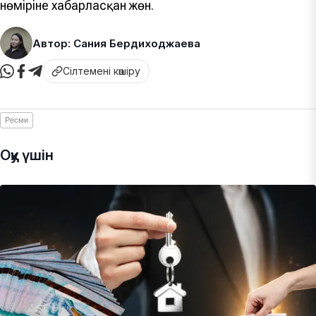
нөміріне хабарласқан жөн.
Автор: Сания Бердиходжаева
Сілтемені көшіру
Ресми
Оқу үшін