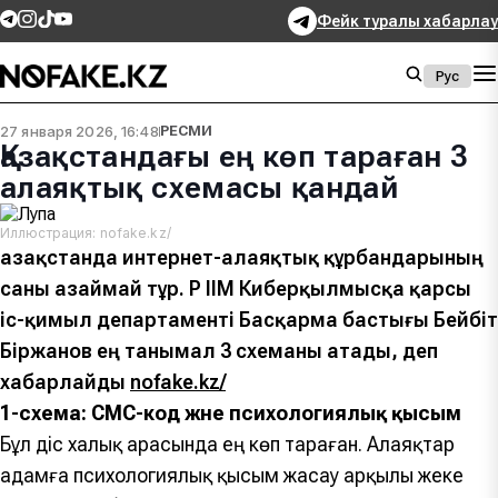
Фейк туралы хабарлау
Рус
27 января 2026, 16:48
РЕСМИ
Қазақстандағы ең көп тараған 3
алаяқтық схемасы қандай
Иллюстрация: nofake.kz/
Қазақстанда интернет-алаяқтық құрбандарының
саны азаймай тұр. ҚР ІІМ Киберқылмысқа қарсы
іс-қимыл департаменті Басқарма бастығы Бейбіт
Біржанов ең танымал 3 схеманы атады, деп
хабарлайды
nofake.kz/
1-схема: СМС-код және психологиялық қысым
Бұл әдіс халық арасында ең көп тараған. Алаяқтар
адамға психологиялық қысым жасау арқылы жеке