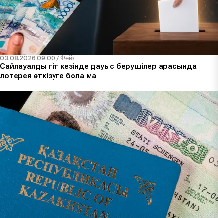
03.08.2026 09:00
/
Фейк
Сайлауалды үгіт кезінде дауыс берушілер арасында
лотерея өткізуге бола ма