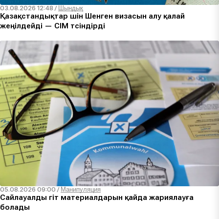
03.08.2026 12:48
/
Шындық
Қазақстандықтар үшін Шенген визасын алу қалай
жеңілдейді — СІМ түсіндірді
05.08.2026 09:00
/
Манипуляция
Сайлауалды үгіт материалдарын қайда жариялауға
болады