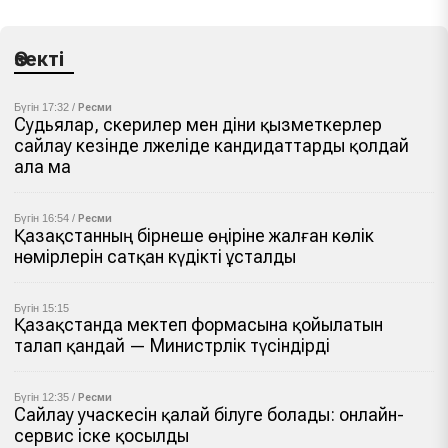
Өзекті
Бүгін 17:32 /
Ресми
Судьялар, әскерилер мен діни қызметкерлер
сайлау кезінде әлжеліде кандидаттарды қолдай
ала ма
Бүгін 16:54 /
Ресми
Қазақстанның бірнеше өңіріне жалған көлік
нөмірлерін сатқан күдікті ұсталды
Бүгін 15:15
Қазақстанда мектеп формасына қойылатын
талап қандай — Министрлік түсіндірді
Бүгін 12:35 /
Ресми
Сайлау учаскесін қалай білуге болады: онлайн-
сервис іске қосылды