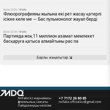
Бүгін 12:01 /
Фейк
Флюорографияны жылына екі рет жасау қатерлі
ісікке әкеле ме — Бас пульмонолог жауап берді
Бүгін 10:34 /
Фейк
Партияда жоқ 11 миллион азамат мемлекет
басқаруға қатыса алмайтыны рас па
Барлық жаңалықтар
NoFake.kz жарнамасы
+7 7172 26 80 85
Құпиялылық саясаты
nofake.official.kz@gmail.com
Пайдаланушы келісімі