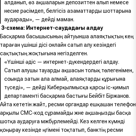
алданып, өз ақшаларын депозиттен алып немесе
несие рәсімдеп, белгісіз азаматтардың шоттарына
аударады», — дейді маман.
3-схема: Интернет-саудадағы алдау
Басқарма басышысының айтуынша алаяқтықтың кең
тараған үшінші әдісі онлайн сатып алу кезіндегі
сақтықтың жоқтығына негізделген.
«Үшінші әдіс — интернет-дүкендердегі алдау.
Сатып алушы тауардың ақшасын толық төлегенімен,
соңында затын ала алмай, алаяқтардың құрығына
түседі», — дейді Киберқылмысқа қарсы іс-қимыл
департаменті басқарма бастығы Бейбіт Біржанов.
Айта кететін жайт, ресми органдар ешқашан телефон
арқылы СМС-код сұрамайды және ақшаңызды басқа
шотқа аударуға мәжбүрлемейді. Кез келген күмәнді
қоңырау кезінде әңгімені тоқтатып, банктің ресми