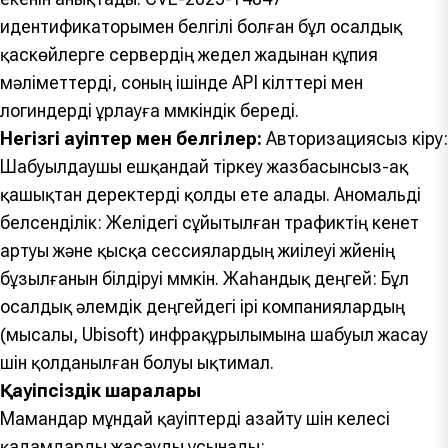
идентификаторымен белгілі болған бұл осалдық
қаскөйлерге сервердің жедел жадынан құпия
мәліметтерді, соның ішінде API кілттері мен
логиндерді ұрлауға мүмкіндік береді.
Негізгі қауіптер мен белгілер:
Авторизациясыз кіру:
Шабуылдаушы ешқандай тіркеу жазбасынсыз-ақ
қашықтан деректерді қолды ете алады. Аномальді
белсенділік: Желідегі сұйытылған трафиктің кенет
артуы және қысқа сессиялардың жиілеуі жүйенің
бұзылғанын білдіруі мүмкін. Жаһандық деңгей: Бұл
осалдық әлемдік деңгейдегі ірі компаниялардың
(мысалы, Ubisoft) инфрақұрылымына шабуыл жасау
үшін қолданылған болуы ықтимал.
Қауіпсіздік шаралары
Мамандар мұндай қауіптерді азайту үшін келесі
қадамдарды жасауды ұсынады: