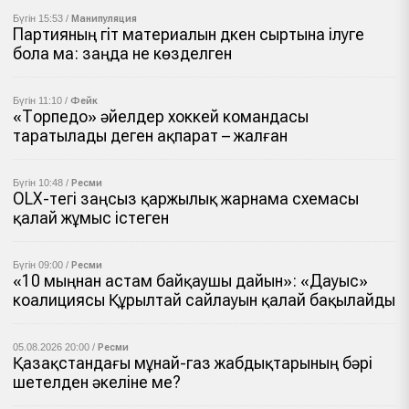
Бүгін 15:53 /
Манипуляция
Партияның үгіт материалын дүкен сыртына ілуге
бола ма: заңда не көзделген
Бүгін 11:10 /
Фейк
«Торпедо» әйелдер хоккей командасы
таратылады деген ақпарат – жалған
Бүгін 10:48 /
Ресми
OLX-тегі заңсыз қаржылық жарнама схемасы
қалай жұмыс істеген
Бүгін 09:00 /
Ресми
«10 мыңнан астам байқаушы дайын»: «Дауыс»
коалициясы Құрылтай сайлауын қалай бақылайды
05.08.2026 20:00 /
Ресми
Қазақстандағы мұнай-газ жабдықтарының бәрі
шетелден әкеліне ме?