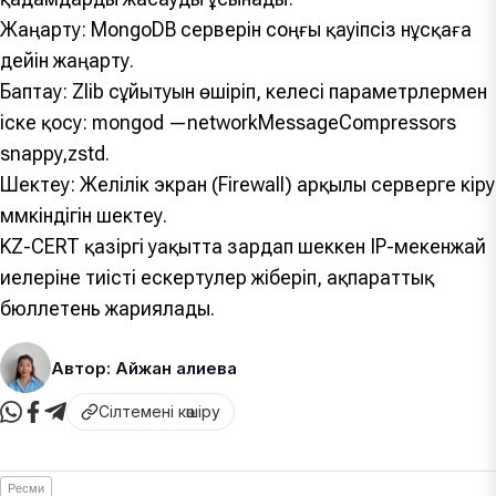
Жаңарту: MongoDB серверін соңғы қауіпсіз нұсқаға
дейін жаңарту.
Баптау: Zlib сұйытуын өшіріп, келесі параметрлермен
іске қосу: mongod —networkMessageCompressors
snappy,zstd.
Шектеу: Желілік экран (Firewall) арқылы серверге кіру
мүмкіндігін шектеу.
KZ-CERT қазіргі уақытта зардап шеккен IP-мекенжай
иелеріне тиісті ескертулер жіберіп, ақпараттық
бюллетень жариялады.
Автор: Айжан Қалиева
Сілтемені көшіру
Ресми