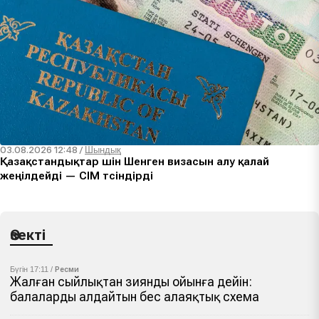
03.08.2026 12:48
/
Шындық
Қазақстандықтар үшін Шенген визасын алу қалай
жеңілдейді — СІМ түсіндірді
Өзекті
Бүгін 17:11 /
Ресми
Жалған сыйлықтан зиянды ойынға дейін:
балаларды алдайтын бес алаяқтық схема