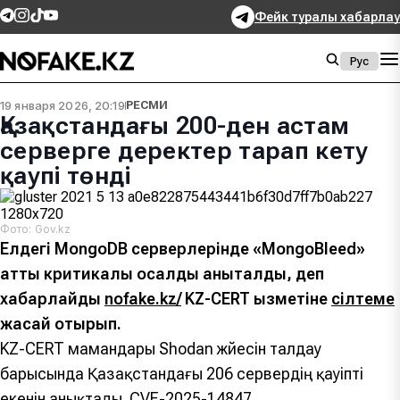
Фейк туралы хабарлау
Рус
19 января 2026, 20:19
РЕСМИ
Қазақстандағы 200-ден астам
серверге деректер тарап кету
қаупі төнді
Фото: Gov.kz
Елдегі MongoDB серверлерінде «MongoBleed»
атты критикалық осалдық анықталды, деп
хабарлайды
nofake.kz/
KZ-CERT қызметіне
сілтеме
жасай отырып.
KZ-CERT мамандары Shodan жүйесін талдау
барысында Қазақстандағы 206 сервердің қауіпті
екенін анықтады. CVE-2025-14847