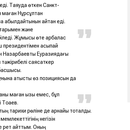
еді. Таяуда өткен Санкт-
н маған Нұрсұлтан
 қабылдайтынын айтқан еді.
старымен және
біледі. Жұмысы өте қарбалас
ыш президентімен асықпай
тан Назарбаевты Еуразиядағы
н тәжірибелі саясаткер
басшысы.
нына қатысты өз позициясын да
ны маған қызық емес, бұл
 Тоқаев.
ң тарихи рөліне де арнайы тоқталды.
 мемлекеттігінің негізін
е рет айттым. Оның