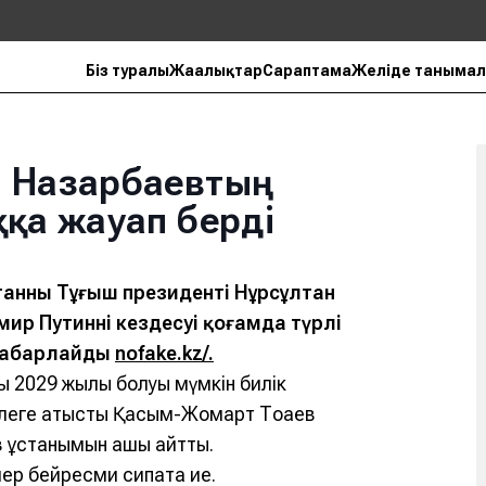
Біз туралы
Жаңалықтар
Сараптама
Желіде танымал
 Назарбаевтың
ққа жауап берді
анның Тұңғыш президенті Нұрсұлтан
ир Путиннің кездесуі қоғамда түрлі
 хабарлайды
nofake.kz/.
ғы 2029 жылы болуы мүмкін билік
леге қатысты Қасым-Жомарт Тоқаев
з ұстанымын ашық айтты.
лер бейресми сипатқа ие.