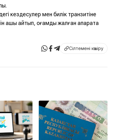
лы.
гі кездесулер мен билік транзитіне
ін ашық айтып, қоғамды жалған ақпаратқа
Сілтемені көшіру