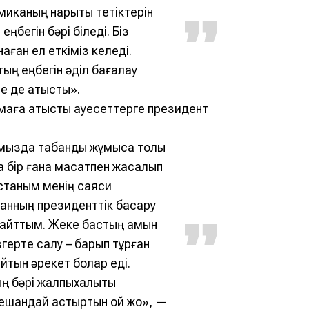
иканың нарықтық тетіктерін
ңбегін бәрі біледі. Біз
аған ел еткіміз келеді.
ың еңбегін әділ бағалау
е де қатысты».
маға қатысты қауесеттерге президент
дымызда табанды жұмысқа толы
 бір ғана мақсатпен жасалып
ұстаным менің саяси
танның президенттік басқару
т айттым. Жеке бастың қамын
згерте салу – барып тұрған
йтын әрекет болар еді.
 бәрі жалпыхалықтық
шқандай астыртын ой жоқ», —