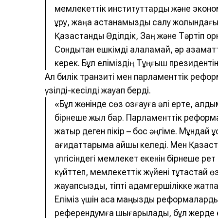
мемлекеттік институттарды және эконом
құру, жаңа астанамызды салу жолындағы е
Қазақстанды Әділдік, Заң және Тәртіп орн
Сондықтан ешкімді алаламай, әр азаматт
керек. Бұл еліміздің Тұңғыш президентін
Ал билік транзиті мен парламенттік рефор
үзілді-кесілді жауап берді.
«Бұл жөнінде сөз қозғауға әлі ерте, ал
бірнеше жыл бар. Парламенттік реформа
жатыр деген пікір – бос әңгіме. Мұндай 
қағидаттарыма қайшы келеді. Мен Қазақс
үлгісіндегі мемлекет екенін бірнеше ре
күйттеп, мемлекеттік жүйені тұтастай ө
жауапсыздық, тіпті адамгершілікке жатпа
Еліміз үшін аса маңызды реформалардың
референдумға шығарылады, бұл жерде е