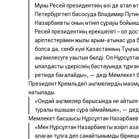
Мұны Ресей президентінің өзі де атап өт
Петербургтегі басқосуда Владимир Пути
Назарбаевты оның өтініп сұрауы бойынша
Ресей президентінің ерекшелігі – ол до
әріптестерімен жылы қарым-қатынас құра 
болса да, сенбі күні Қазақстанның Тұңғ
әңгімелесуге уақытын бөлді. Ол Нұрсұл
ықпалдастық үдерісінің бастауында тұрға
ретінде бағалайды», — деді Мемлекет 
Президент Кремльдегі әңгімелердің мазмұ
нақтылады.
«Ондай әңгімелер барысында не айтылға
туралы ешқашан сұрақ қоймаймын», — деді
Мемлекет басшысы Нұрсұлтан Назарбаевты
«Мен Нұрсұлтан Назарбаевты қазіргі қазақ
қалаған тұлға деп санайтынымды бірнеш