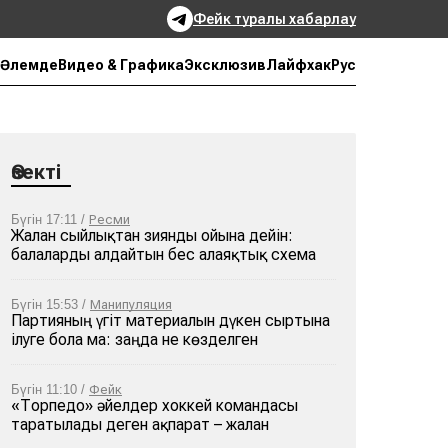
Фейк туралы хабарлау
Рус
Әлемде
Видео & Графика
Эксклюзив
Лайфхак
Өзекті
Бүгін 17:11 /
Ресми
Жалған сыйлықтан зиянды ойынға дейін:
балаларды алдайтын бес алаяқтық схема
Бүгін 15:53 /
Манипуляция
Партияның үгіт материалын дүкен сыртына
ілуге бола ма: заңда не көзделген
Бүгін 11:10 /
Фейк
«Торпедо» әйелдер хоккей командасы
таратылады деген ақпарат – жалған