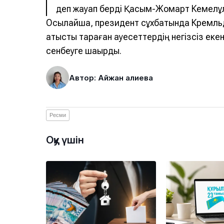
деп жауап берді Қасым-Жомарт Кемелұ
Осылайша, президент сұхбатында Кремльде
қатысты тараған қауесеттердің негізсіз екен
сенбеуге шақырды.
Автор: Айжан Қалиева
Ресми
Оқу үшін