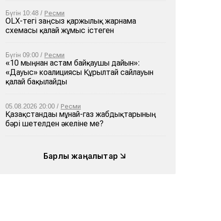
Бүгін 10:48 /
Ресми
OLX-тегі заңсыз қаржылық жарнама
схемасы қалай жұмыс істеген
Бүгін 09:00 /
Ресми
«10 мыңнан астам байқаушы дайын»:
«Дауыс» коалициясы Құрылтай сайлауын
қалай бақылайды
05.08.2026 20:00 /
Ресми
Қазақстандағы мұнай-газ жабдықтарының
бәрі шетелден әкеліне ме?
Барлық жаңалықтар