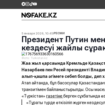
5 января 2026, 10:45
РЕСМИ
Президент Путин мен
кездесуі жайлы сұра
Фото: Turkistan.kz
Жаңа жыл қарсаңында Кремльде Қазақст
Назарбаев пен Ресей президенті Владим
алып-қашпа әңгімеге себеп болды, деп
Атап айтқанда, бұл басқосулар Қазақстанда
транзитімен байланыстырылды. Осы мәсе
«Түркістан»
газетіне
берген сұхбатында ө
«Тұрақты түрде өткізіліп жүрген кездесу