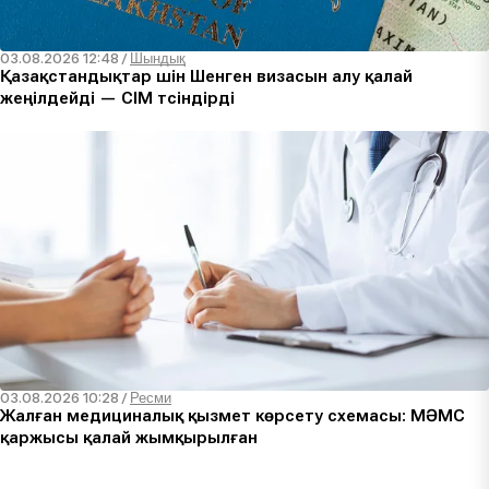
03.08.2026 12:48
/
Шындық
Қазақстандықтар үшін Шенген визасын алу қалай
жеңілдейді — СІМ түсіндірді
03.08.2026 10:28
/
Ресми
Жалған медициналық қызмет көрсету схемасы: МӘМС
қаржысы қалай жымқырылған