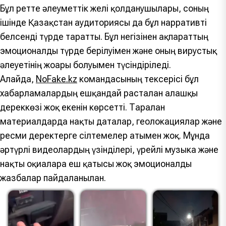
Бұл ретте әлеуметтік желі қолданушылары, соның
ішінде Қазақстан аудиториясы да бұл нарративті
белсенді түрде таратты. Бұл негізінен ақпараттың
эмоционалды түрде берілуімен және оның вирустық
әлеуетінің жоғары болуымен түсіндіріледі.
Алайда,
NoFake.kz
командасының тексерісі бұл
хабарламалардың ешқандай расталған алғашқы
дереккөзі жоқ екенін көрсетті. Таралған
материалдарда нақты даталар, геолокациялар және
ресми деректерге сілтемелер атымен жоқ. Мұнда
әртүрлі видеолардың үзінділері, үрейлі музыка және
нақты оқиғаларға еш қатысы жоқ эмоционалды
жазбалар пайдаланылған.