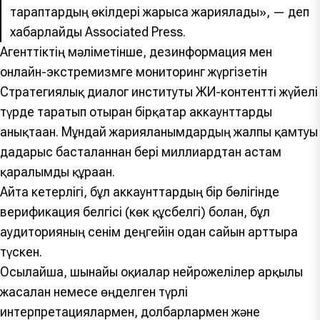
тараптардың өкілдері жарыса жариялады», — деп
хабарлайды Associated Press.
Агенттіктің мәліметінше, дезинформация мен
онлайн-экстремизмге мониторинг жүргізетін
Стратегиялық диалог институты ЖИ-контентті жүйелі
түрде таратып отырған бірқатар аккаунттарды
анықтаған. Мұндай жарияланымдардың жалпы қамтуы
дағдарыс басталғаннан бері миллиардтан астам
қаралымды құраған.
Айта кетерлігі, бұл аккаунттардың бір бөлігінде
верификация белгісі (көк құсбелгі) болған, бұл
аудиторияның сенім деңгейін одан сайын арттыра
түскен.
Осылайша, шынайы оқиғалар нейрожелілер арқылы
жасалған немесе өңделген түрлі
интерпретациялармен, долбарлармен және