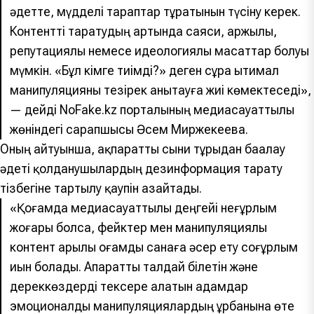
әдетте, мүдделі тараптар тұратынын түсіну керек.
Контентті таратудың артында саяси, қаржылық,
репутациялық немесе идеологиялық мақсаттар болуы
мүмкін. «Бұл кімге тиімді?» деген сұрақ ықтимал
манипуляцияны тезірек анықтауға жиі көмектеседі»,
— дейді NoFake.kz порталының медиасауаттылық
жөніндегі сарапшысы Әсем Миржекеева.
Оның айтуынша, ақпаратты сыни тұрғыдан бағалау
әдеті қолданушылардың дезинформация тарату
тізбегіне тартылу қаупін азайтады.
«Қоғамда медиасауаттылық деңгейі неғұрлым
жоғары болса, фейктер мен манипуляциялық
контент арқылы қоғамдық санаға әсер ету соғұрлым
қиын болады. Ақпаратты талдай білетін және
дереккөздерді тексере алатын адамдар
эмоционалды манипуляциялардың құрбанына өте