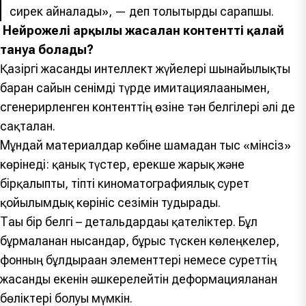
сирек айналады», — деп толықтырды сарапшы.
Нейрожелі арқылы жасалған контентті қалай
тануға болады?
Қазіргі жасанды интеллект жүйелері шынайылықты
барған сайын сенімді түрде имитациялағанымен,
сгенерирленген контенттің өзіне тән белгілері әлі де
сақталған.
Мұндай материалдар көбіне шамадан тыс «мінсіз»
көрінеді: қанық түстер, ерекше жарық және
бірқалыпты, тіпті киноматографиялық сурет
қойылымдық көрініс сезімін тудырады.
Тағы бір белгі – детальдардағы қателіктер. Бұл
бұрмаланған нысандар, бұрыс түскен көлеңкелер,
фонның бұлдыраған элементтері немесе суреттің
жасанды екенін әшкерелейтін деформацияланған
бөліктері болуы мүмкін.