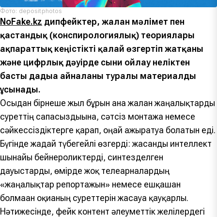
Фото: depositphotos
NoFake.kz
дипфейктер, жалған мәлімет пен
қастандық (конспирологиялық) теориялары
ақпараттық кеңістікті қалай өзгертіп жатқаны
және цифрлық дәуірде сыни ойлау неліктен
басты дағдыға айналғаны туралы материалды
ұсынады.
Осыдан бірнеше жыл бұрын ғана жалған жаңалықтарды
суреттің сапасыздығына, сәтсіз монтажға немесе
сәйкессіздіктерге қарап, оңай ажыратуға болатын еді.
Бүгінде жағдай түбегейлі өзгерді: жасанды интеллект
шынайы бейнероликтерді, синтезделген
дауыстарды, өмірде жоқ телеарналардың
«жаңалықтар репортажын» немесе ешқашан
болмаған оқиғаның суреттерін жасауға қауқарлы.
Нәтижесінде, фейк контент әлеуметтік желілердегі