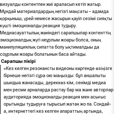
визуалды контентпен жиі араласып кетіп жатыр.
Мұндай материалдардың негізгі мақсаты – адамда
қорқыныш, үрей немесе жасырын қауіп сезімі сияқты
күшті эмоционалды реакция тудыру.
Медиасауаттылық жөніндегі сарапшылар контенттің
эмоционалдық жүгі неғұрлым жоғары болса, оның
манипуляциялық сипатта болу ықтималдығы да
соғұрлым жоғары болатынын баса айтады.
Сарапшы пікірі
«Кез келген резонансты видеоны көргенде өзіңізге
бірнеше негізгі сұрақ қою маңызды: бұл қаншалықты
шындыққа жанасады, дереккөз кім, сенімді медиа
мен ресми арналарда растау бар ма және авторлар
аудиторияда эмоционалды реакция мен асығыс
қорытынды тудыруға тырысып жатқан жоқ па. Сондай-
ақ, интернеттегі кез келген ақпараттың артында,