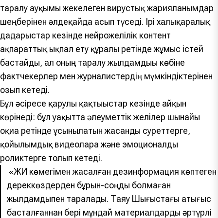
таралу ауқымы жекелеген вирустық жарияланымдар
шеңберінен әлдеқайда асып түседі. Ірі халықаралық
дағдарыстар кезінде нейрожелілік контент
ақпараттық ықпал ету құралы ретінде жұмыс істей
бастайды, ал оның таралу жылдамдығы көбіне
фактчекерлер мен журналистердің мүмкіндіктерінен
озып кетеді.
Бұл әсіресе қарулы қақтығыстар кезінде айқын
көрінеді: бұл уақытта әлеуметтік желілер шынайы
оқиға ретінде ұсынылатын жасанды суреттерге,
қойылымдық видеоларға және эмоционалды
роликтерге толып кетеді.
«ЖИ көмегімен жасалған дезинформация көптеген
дереккөздерден бұрын-соңды болмаған
жылдамдықпен таралады. Таяу Шығыстағы қақтығыс
басталғаннан бері мұндай материалдарды әртүрлі