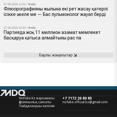
07.08.2026 12:01 /
Фейк
Флюорографияны жылына екі рет жасау қатерлі
ісікке әкеле ме — Бас пульмонолог жауап берді
07.08.2026 10:34 /
Фейк
Партияда жоқ 11 миллион азамат мемлекет
басқаруға қатыса алмайтыны рас па
Барлық жаңалықтар
NoFake.kz жарнамасы
+7 7172 26 80 85
Құпиялылық саясаты
nofake.official.kz@gmail.com
Пайдаланушы келісімі