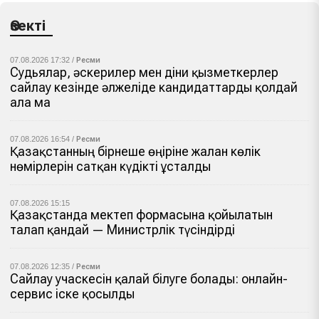
Өзекті
07.08.2026 17:32 /
Ресми
Судьялар, әскерилер мен діни қызметкерлер
сайлау кезінде әлжеліде кандидаттарды қолдай
ала ма
07.08.2026 16:54 /
Ресми
Қазақстанның бірнеше өңіріне жалған көлік
нөмірлерін сатқан күдікті ұсталды
07.08.2026 15:15
Қазақстанда мектеп формасына қойылатын
талап қандай — Министрлік түсіндірді
07.08.2026 12:35 /
Ресми
Сайлау учаскесін қалай білуге болады: онлайн-
сервис іске қосылды