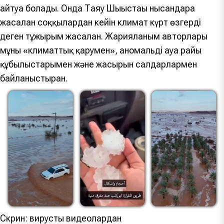
айтуға болады. Онда Таяу Шығыстағы нысандарға
жасалған соққылардан кейін климат күрт өзгерді
деген тұжырым жасалған. Жарияланым авторлары
мұны «климаттық қарумен», аномальді ауа райы
құбылыстарымен және жасырын салдарлармен
байланыстырған.
Скрин: вирустық видеолардан