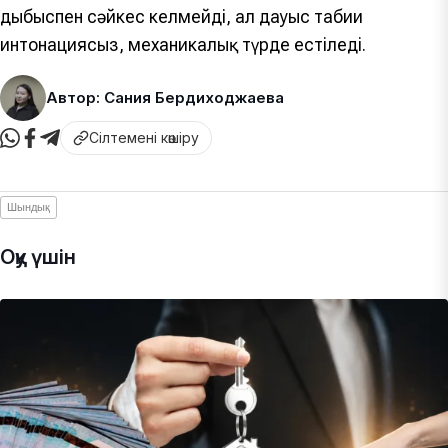
дыбыспен сәйкес келмейді, ал дауыс табиғи
интонациясыз, механикалық түрде естіледі.
Автор: Сания Бердиходжаева
Сілтемені көшіру
Шындық
Оқу үшін