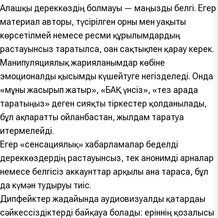
Алғашқы дереккөздің болмауы — маңызды белгі. Егер
материал авторы, түсірілген орны мен уақыты
көрсетілмей немесе ресми құрылымдардың
растауынсыз таратылса, оған сақтықпен қарау керек.
Манипуляциялық жарияланымдар көбіне
эмоционалды қысымды күшейтуге негізделеді. Онда
«мұны жасырып жатыр», «БАҚ үнсіз», «тез арада
таратыңыз» деген сияқты тіркестер қолданылады,
бұл ақпаратты ойланбастан, жылдам таратуға
итермелейді.
Егер «сенсациялық» хабарламалар беделді
дереккөздердің растауынсыз, тек анонимді арналар
немесе белгісіз аккаунттар арқылы ғана тараса, бұл
да күмән тудыруы тиіс.
Дипфейктер жағдайында аудиовизуалды қатардағы
сәйкессіздіктерді байқауға болады: еріннің қозғалысы