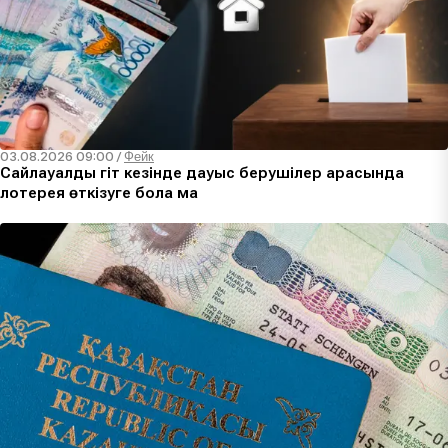
03.08.2026 09:00
/
Фейк
Сайлауалды үгіт кезінде дауыс берушілер арасында
лотерея өткізуге бола ма