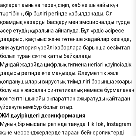
ақпарат ағынына терең сіңіп, көбіне шынайы күн
тәртібінің бір бөлігі ретінде қабылданады. Ол
қоғамдық назарды басқару мен эмоционалды түрде
әсер етудің құралына айналуда. Бұл үрдіс әсіресе
дағдарыс, қақтығыс және төтенше жағдайлар кезінде,
яғни аудитория үрейлі хабарларға барынша сезімтал
болып тұрған сәтте қатты байқалады.
Мұндай жағдайда цифрлық гигиена негізгі қауіпсіздік
дағдысы ретінде өте маңызды. Әлеуметтік желі
қолданушылары вирустық тиімділігі барынша жоғары
болу үшін жасалған синтетикалық немесе бұрмаланған
контентті шынайы ақпараттан ажыратуды қайтадан
үйренуге мәжбүр болып отыр.
ЖИ дәуіріндегі дезинформация
Мұның бір мысалы ретінде таяуда TikTok, Instagram
және мессенджерлерде тараған бейнероликтерді