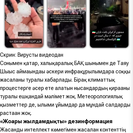
Скрин: Вирустық видеодан
Сонымен қатар, халықаралық БАҚ шынымен де Таяу
Шығыс аймағындағы әскери инфрақұрылымдарға соққы
жасалғаны туралы хабарлады. Бірақ климаттық
процестерге әсер ете алатын нысандардың қирағаны
туралы ешқандай мәлімет жоқ. Метеорологиялық
қызметтер де, ғылыми ұйымдар да мұндай салдарды
растаған жоқ.
«Жоғары жылдамдықты» дезинформация
Жасанды интеллект көмегімен жасалған контенттің