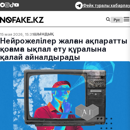
Фейк туралы хабарлау
Рус
15 мая 2026, 15:31
ШЫНДЫҚ
Нейрожелілер жалған ақпаратты
қоғамға ықпал ету құралына
қалай айналдырады