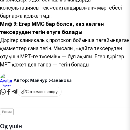
консультациясы тек «сақтандырылған» мәртебесі
барларға қолжетімді.
Миф 9: Егер МӘМС бар болса, кез келген
тексеруден тегін өтуге болады
Дәрігер клиникалық протокол бойынша тағайындаған
қызметтер ғана тегін. Мысалы, «қайта тексеруден
өту үшін МРТ-ге түсемін» — бұл ақылы. Егер дәрігер
МРТ қажет деп тапса — тегін болады.
Автор: Майнур Жанакова
Сілтемені көшіру
Ресми
Оқу үшін