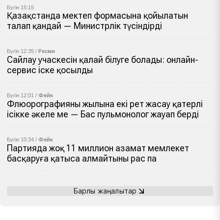
Бүгін 15:15
Қазақстанда мектеп формасына қойылатын
талап қандай — Министрлік түсіндірді
Бүгін 12:35 /
Ресми
Сайлау учаскесін қалай білуге болады: онлайн-
сервис іске қосылды
Бүгін 12:01 /
Фейк
Флюорографияны жылына екі рет жасау қатерлі
ісікке әкеле ме — Бас пульмонолог жауап берді
Бүгін 10:34 /
Фейк
Партияда жоқ 11 миллион азамат мемлекет
басқаруға қатыса алмайтыны рас па
Барлық жаңалықтар