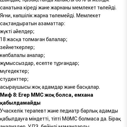
санатына кіреді және жарнаны мемлекет төлейді.
Яғни, көпшілік жарна төлемейді. Мемлекет
сақтандыратын азаматтар:
жүкті әйелдер;
18 жасқа толмаған балалар;
зейнеткерлер;
көпбалалы аналар;
жұмыссыздар, есепте тұрғандар;
мүгедектер;
студенттер;
асыраушысы жоқ адамдар және басқалар.
Миф 8: Егер МӘМС жоқ болса, емхана
қабылдамайды
Учаскелік терапевт және педиатр барлық адамды
қабылдауға міндетті, тіпті МӘМС болмаса да. Бірақ
анализдер, УДЗ, бейінді мамандардың