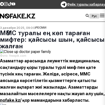
Фейк туралы хабарлау
Рус
3 декабря 2025, 09:00
РЕСМИ
МӘМС туралы ең көп тараған
мифтер: қайсысы шын, қайсысы
жалған
Фото: freepik.com
Азаматтар арасында Әлеуметтік медициналық
сақтандыру қоры туралы түрлі миф пен қате
түсінік кең тараған. Желіде, әсіресе, МӘМС
аясында көрсетілетін қызметтерге қатысты
жалған ақпарат жиі жазылады. Азаматтарды
мазалайтын мәселелерге нақты жауап алу үшін,
nofake.kz/
қор мамандарына хабарласты.