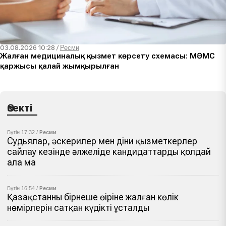
03.08.2026 10:28
/
Ресми
Жалған медициналық қызмет көрсету схемасы: МӘМС
қаржысы қалай жымқырылған
Өзекті
Бүгін 17:32 /
Ресми
Судьялар, әскерилер мен діни қызметкерлер
сайлау кезінде әлжеліде кандидаттарды қолдай
ала ма
Бүгін 16:54 /
Ресми
Қазақстанның бірнеше өңіріне жалған көлік
нөмірлерін сатқан күдікті ұсталды