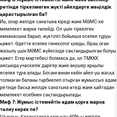
ретінде тіркелмеген жүкті әйелдерге жеңілдік
қарастырылған ба?
Иә, олар жеңілдік санатына кіреді және МӘМС-ке
мемлекет жарна төлейді. Ол үшін тіркелген
емханасына барып, жүктілігі бойынша есепке тұруы
қажет. Әдетте есепке гинеколог қояды, бірақ оған
жазылу үшін МӘМС жүйесінде сақтандырылған болуы
қажет. Егер мәртебесі болмаса да, ол ТМККК
аясында учаскелік дәрігер және акушер арқылы
есепке тұра алады. Босанғаннан кейін әйел үш жасқа
толмаған баланы тәрбиелеп отырған жұмыссыз адам
ретінде басқа жеңілдік санатына өтеді және қайтадан
мемлекет есебінен сақтандырылады.
Миф 7: Жұмыс істемейтін адам қорға жарна
төлеу керек пе?
Шындық: Қазақстанда халықтың 60%-ы жеңілдік