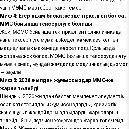
үшін МӘМС мәртебесі қажет емес.
Миф 4: Егер адам басқа жерде тіркелген болса,
МӘМС бойынша тексерілуге болады
Жоқ, МӘМС бойынша тек тіркелген поликлиникада
ғана тексерілуге мүмкін. Жедел көмек кез келген
медициналық мекемеде көрсетіледі. Қолыңызда
жолдама жоқ болса, МӘМС бойынша тексеруден өту
мүмкін емес, мұндай жағдайда медициналық қызмет
— ақылы.
Миф 5: 2026 жылдан жұмыссыздар МӘМС-ке
жарна төлейді
Шындық: 2026 жылдан бастап мемлекет әлеуметтік
осал категориядағы жұмыссыздардың, кризистік
және шұғыл жағдайдағы адамдардың жарналарын
төлейді. Яғни, жұмысы жоқ жандар жарна төлемейді.
Миф 6: Жұмыс істемейтін және жеке кәсіпкер