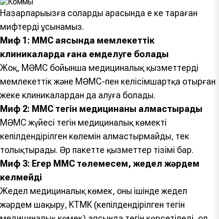
Назарларыңызға солардың арасында ең кең тараған
мифтерді ұсынамыз.
Миф 1: МӘМС аясында мемлекеттік
клиникаларда ғана емделуге болады
Жоқ, МӘМС бойынша медициналық қызметтерді
мемлекеттік және МӘМС-пен келісімшартқа отырған
жеке клиникалардан да алуға болады.
Миф 2: МӘМС тегін медицинаны алмастырады
МӘМС жүйесі тегін медициналық көмектің
кепілдендірілген көлемін алмастырмайды, тек
толықтырады. Әр пакетте қызметтер тізімі бар.
Миф 3: Егер МӘМС төлемесем, жедел жәрдем
келмейді
Жедел медициналық көмек, оның ішінде жедел
жәрдем шақыру, КТМК (кепілдендірілген тегін
медициналық көмек) аясында тегін көрсетіледі, ол