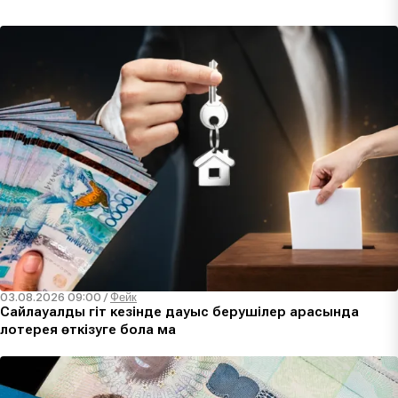
03.08.2026 09:00
/
Фейк
Сайлауалды үгіт кезінде дауыс берушілер арасында
лотерея өткізуге бола ма