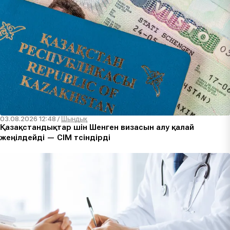
03.08.2026 12:48
/
Шындық
Қазақстандықтар үшін Шенген визасын алу қалай
жеңілдейді — СІМ түсіндірді