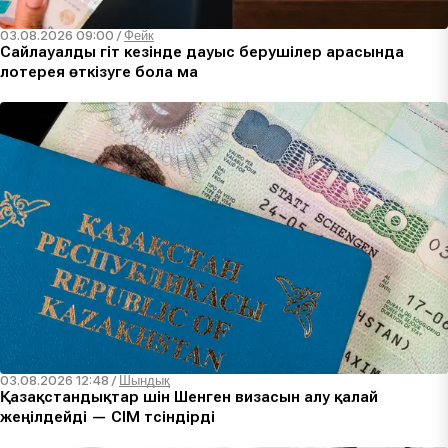
03.08.2026 09:00
/
Фейк
Сайлауалды үгіт кезінде дауыс берушілер арасында
лотерея өткізуге бола ма
03.08.2026 12:48
/
Шындық
Қазақстандықтар үшін Шенген визасын алу қалай
жеңілдейді — СІМ түсіндірді