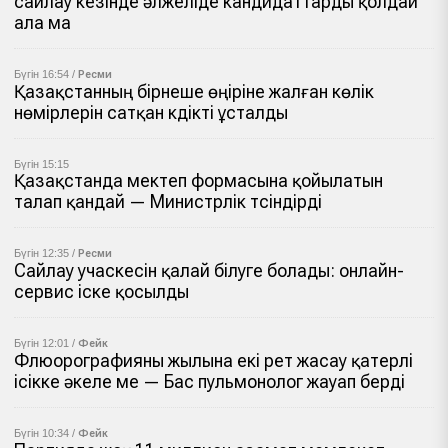
сайлау кезінде әлжеліде кандидаттарды қолдай
ала ма
Бүгін 16:54 /
Ресми
Қазақстанның бірнеше өңіріне жалған көлік
нөмірлерін сатқан күдікті ұсталды
Бүгін 15:15
Қазақстанда мектеп формасына қойылатын
талап қандай — Министрлік түсіндірді
Бүгін 12:35 /
Ресми
Сайлау учаскесін қалай білуге болады: онлайн-
сервис іске қосылды
Бүгін 12:01 /
Фейк
Флюорографияны жылына екі рет жасау қатерлі
ісікке әкеле ме — Бас пульмонолог жауап берді
Бүгін 10:34 /
Фейк