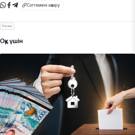
Сілтемені көшіру
Ресми
Оқу үшін