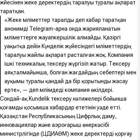
жүйесінен жеке деректердің таралуы туралы ақпарат
таратқан.
«Жеке мәліметтер таралды деп хабар таратқан
анонимді Telegram-арна онда жарияланатын
мәліметтерге жауапкершілік алмайды. Қазіргі
уақытқа дейін Күнделік жүйесіндегі мәліметтердің
таралуы жайлы ақпарат расталған жоқ. Компания
ішкі техникалық тексеру жүргізіп жатыр. Тексеру
аяқталмайынша, болған жағдайдың себептері мен
ауқымы туралы қандай да бір қорытынды жасау
ерте», — деп мәлімдеді компания өкілдері.
Сондай-ақ Kundelik тексеру нәтижелері бойынша
қоғамды қосымша хабардар ететінін уәде етті.
Қазақстан Республикасының Цифрлық даму,
инновациялар және аэроғарыш өнеркәсібі
министрлігінде (ЦДИАӨМ) жеке деректерді қорғау