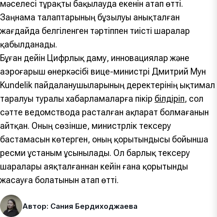
мәселесі тұрақты бақылауда екенін атап өтті.
Заңнама талаптарының бұзылуы анықталған
жағдайда белгіленген тәртіппен тиісті шаралар
қабылданады.
Бұған дейін Цифрлық даму, инновациялар және
аэроғарыш өнеркәсібі вице-министрі Дмитрий Мун
Kundelik пайдаланушыларының деректерінің ықтимал
таралуы туралы хабарламаларға пікір
білдіріп
, сол
сәтте ведомствода расталған ақпарат болмағанын
айтқан. Оның сөзінше, министрлік тексеру
бастамасын көтерген, оның қорытындысы бойынша
ресми ұстаным ұсынылады. Ол барлық тексеру
шаралары аяқталғаннан кейін ғана қорытынды
жасауға болатынын атап өтті.
Автор: Сания Бердиходжаева