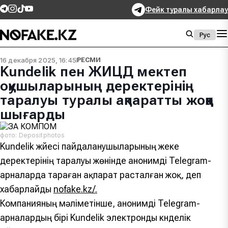
Фейк туралы хабарлау
Рус
16 декабря 2025, 16:45
РЕСМИ
Kundelik пен ЖИЦД мектеп
оқушыларының деректерінің
таралуы туралы ақпаратты жоққа
шығарды
фото: Depositphotos
Kundelik жүйесі пайдаланушыларының жеке
деректерінің таралуы жөнінде анонимді Telegram-
арналарда тараған ақпарат расталған жоқ, деп
хабарлайды
nofake.kz/.
Компанияның мәліметінше, анонимді Telegram-
арналардың бірі Kundelik электронды күнделік