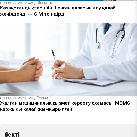
03.08.2026 12:48
/
Шындық
Қазақстандықтар үшін Шенген визасын алу қалай
жеңілдейді — СІМ түсіндірді
03.08.2026 10:28
/
Ресми
Жалған медициналық қызмет көрсету схемасы: МӘМС
қаржысы қалай жымқырылған
Өзекті