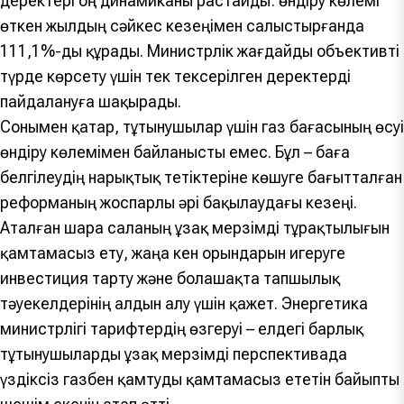
деректері оң динамиканы растайды: өндіру көлемі
өткен жылдың сәйкес кезеңімен салыстырғанда
111,1%-ды құрады. Министрлік жағдайды объективті
түрде көрсету үшін тек тексерілген деректерді
пайдалануға шақырады.
Сонымен қатар, тұтынушылар үшін газ бағасының өсуі
өндіру көлемімен байланысты емес. Бұл – баға
белгілеудің нарықтық тетіктеріне көшуге бағытталған
реформаның жоспарлы әрі бақылаудағы кезеңі.
Аталған шара саланың ұзақ мерзімді тұрақтылығын
қамтамасыз ету, жаңа кен орындарын игеруге
инвестиция тарту және болашақта тапшылық
тәуекелдерінің алдын алу үшін қажет. Энергетика
министрлігі тарифтердің өзгеруі – елдегі барлық
тұтынушыларды ұзақ мерзімді перспективада
үздіксіз газбен қамтуды қамтамасыз ететін байыпты