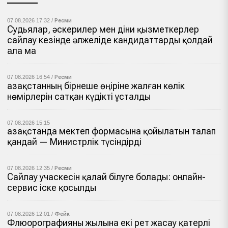
07.08.2026 17:32 /
Ресми
Судьялар, әскерилер мен діни қызметкерлер
сайлау кезінде әлжеліде кандидаттарды қолдай
ала ма
07.08.2026 16:54 /
Ресми
Қазақстанның бірнеше өңіріне жалған көлік
нөмірлерін сатқан күдікті ұсталды
07.08.2026 15:15
Қазақстанда мектеп формасына қойылатын талап
қандай — Министрлік түсіндірді
07.08.2026 12:35 /
Ресми
Сайлау учаскесін қалай білуге болады: онлайн-
сервис іске қосылды
07.08.2026 12:01 /
Фейк
Флюорографияны жылына екі рет жасау қатерлі