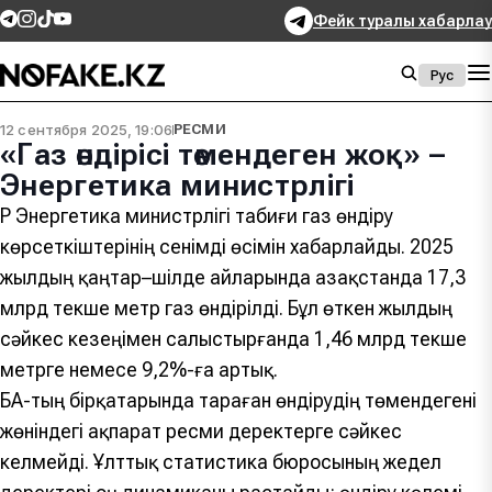
Фейк туралы хабарлау
Рус
12 сентября 2025, 19:06
РЕСМИ
«Газ өндірісі төмендеген жоқ» –
Энергетика министрлігі
ҚР Энергетика министрлігі табиғи газ өндіру
көрсеткіштерінің сенімді өсімін хабарлайды. 2025
жылдың қаңтар–шілде айларында Қазақстанда 17,3
млрд текше метр газ өндірілді. Бұл өткен жылдың
сәйкес кезеңімен салыстырғанда 1,46 млрд текше
метрге немесе 9,2%-ға артық.
БАҚ-тың бірқатарында тараған өндірудің төмендегені
жөніндегі ақпарат ресми деректерге сәйкес
келмейді. Ұлттық статистика бюросының жедел