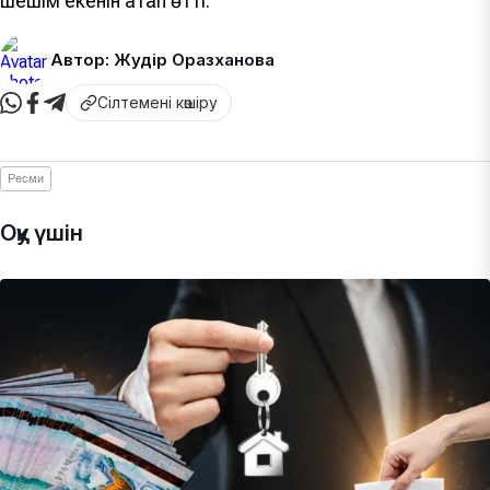
шешім екенін атап өтті.
Автор: Жәудір Оразханова
Сілтемені көшіру
Ресми
Оқу үшін