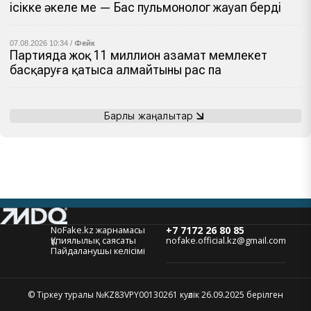
ісікке әкеле ме — Бас пульмонолог жауап берді
07.08.2026 10:34 /
Фейк
Партияда жоқ 11 миллион азамат мемлекет
басқаруға қатыса алмайтыны рас па
Барлық жаңалықтар
NoFake.kz жарнамасы
+7 7172 26 80 85
Құпиялылық саясаты
nofake.official.kz@gmail.com
Пайдаланушы келісімі
© Тіркеу туралы №KZ83VPY00130261 куәлік 26.09.2025 берілген