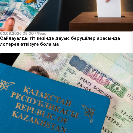
03.08.2026 09:00
/
Фейк
Сайлауалды үгіт кезінде дауыс берушілер арасында
лотерея өткізуге бола ма