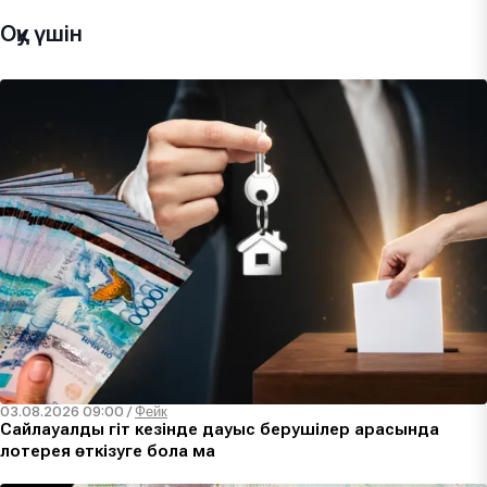
Оқу үшін
03.08.2026 09:00
/
Фейк
Сайлауалды үгіт кезінде дауыс берушілер арасында
лотерея өткізуге бола ма