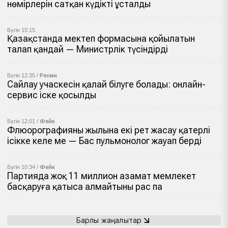
нөмірлерін сатқан күдікті ұсталды
Бүгін 15:15
Қазақстанда мектеп формасына қойылатын
талап қандай — Министрлік түсіндірді
Бүгін 12:35 /
Ресми
Сайлау учаскесін қалай білуге болады: онлайн-
сервис іске қосылды
Бүгін 12:01 /
Фейк
Флюорографияны жылына екі рет жасау қатерлі
ісікке әкеле ме — Бас пульмонолог жауап берді
Бүгін 10:34 /
Фейк
Партияда жоқ 11 миллион азамат мемлекет
басқаруға қатыса алмайтыны рас па
Барлық жаңалықтар