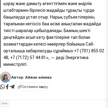
қорғау және дамыту агенттігімен және өңірлік
штабтармен бірлесіп жағдайды тұрақты түрде
бақылауда ұстап отыр. Нарық субъектілерінің
тарапынан негізсіз баға өсімі анықталған жағдайда
тиісті шаралар қабылданады. Бағаның шекті
деңгейден асып кету фактілеріне тап болған
азаматтардан келесі нөмірлер бойынша Call-
орталыққа хабарласуды сұраймыз:+7 (701) 855 02
48, +7 (7172) 57 44 81», — деді Энергетика
министрлігі.
Автор: Айжан Қалиева
Сілтемені көшіру
Фейк