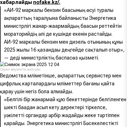
хабарлайды
nofake.kz/.
«АИ-92 маркалы бензин бағасының өсуі туралы
ақпараттың таралуына байланысты Энергетика
министрлігі жанар-жағармайдың бағасын реттейтін
мораторийдің әлі де күшінде екенін растайды.
АИ-92 маркалы бензин мен дизель отынының құны
2025 жылғы 16 қазандағы деңгейде сақталып отыр»,
— деді министрліктің баспасөз қызметі.
Скрин әлеуметтік желіден
Ведомства мәліметінше, ақпараттық сервистер мен
цифрлық карталардағы мәліметтер бағаны қайта
қарау үшін негіз бола алмайды.
«Белгілі бір жанармай құю бекеттерінде белгіленген
шекті бағадан асып кету деректері тіркелсе,
уәкілетті органдар әрбір жағдайды жеке тәртіппен
қарайды. Энергетика министрлігі Бәсекелестікті