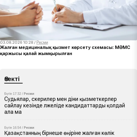
03.08.2026 10:28
/
Ресми
Жалған медициналық қызмет көрсету схемасы: МӘМС
қаржысы қалай жымқырылған
Өзекті
Бүгін 17:32 /
Ресми
Судьялар, әскерилер мен діни қызметкерлер
сайлау кезінде әлжеліде кандидаттарды қолдай
ала ма
Бүгін 16:54 /
Ресми
Қазақстанның бірнеше өңіріне жалған көлік