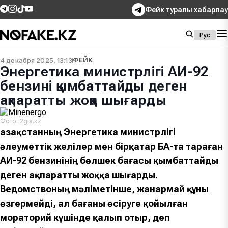
Фейк туралы хабарлау
Рус
4 декабря 2025, 13:13
ФЕЙК
Энергетика министрлігі АИ-92
бензині қымбаттайды деген
ақпаратты жоққа шығарды
Фото: 2gis.kz
Қазақстанның Энергетика министрлігі
әлеуметтік желілер мен бірқатар БАҚ-та тараған
АИ-92 бензинінің бөлшек бағасы қымбаттайды
деген ақпаратты жоққа шығарды.
Ведомствоның мәліметінше, жанармай құны
өзгермейді, ал бағаны өсіруге қойылған
мораторий күшінде қалып отыр, деп