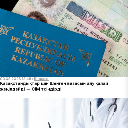
03.08.2026 12:48
/
Шындық
Қазақстандықтар үшін Шенген визасын алу қалай
жеңілдейді — СІМ түсіндірді