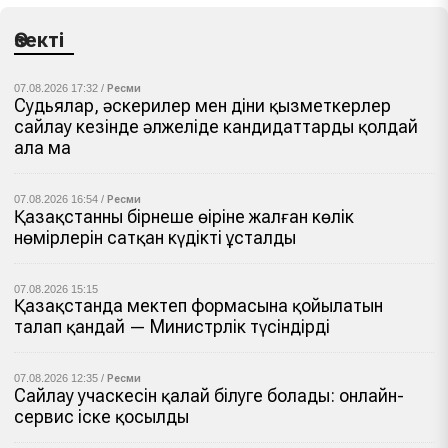
Өзекті
07.08.2026 17:32 /
Ресми
Судьялар, әскерилер мен діни қызметкерлер
сайлау кезінде әлжеліде кандидаттарды қолдай
ала ма
07.08.2026 16:54 /
Ресми
Қазақстанның бірнеше өңіріне жалған көлік
нөмірлерін сатқан күдікті ұсталды
07.08.2026 15:15
Қазақстанда мектеп формасына қойылатын
талап қандай — Министрлік түсіндірді
07.08.2026 12:35 /
Ресми
Сайлау учаскесін қалай білуге болады: онлайн-
сервис іске қосылды