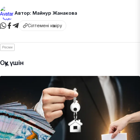
Автор: Майнур Жанакова
Сілтемені көшіру
Ресми
Оқу үшін