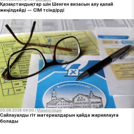
Қазақстандықтар үшін Шенген визасын алу қалай
жеңілдейді — СІМ түсіндірді
05.08.2026 09:00
/
Манипуляция
Сайлауалды үгіт материалдарын қайда жариялауға
болады