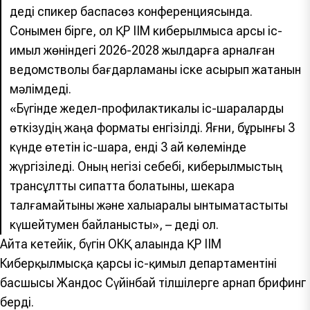
деді спикер баспасөз конференциясында.
Сонымен бірге, ол ҚР ІІМ киберқылмысқа қарсы іс-
қимыл жөніндегі 2026-2028 жылдарға арналған
ведомстволық бағдарламаны іске асырып жатқанын
мәлімдеді.
«Бүгінде жедел-профилактикалық іс-шараларды
өткізудің жаңа форматы енгізілді. Яғни, бұрынғы 3
күнде өтетін іс-шара, енді 3 ай көлемінде
жүргізіледі. Оның негізі себебі, киберқылмыстың
трансұлттық сипатта болатыны, шекара
талғамайтыны және халықаралық ынтымақтастықты
күшейтумен байланысты», – деді ол.
Айта кетейік, бүгін ОКҚ алаңында ҚР IIM
Киберқылмысқа қарсы іс-қимыл департаментінің
басшысы Жандос Сүйінбай тілшілерге арнап брифинг
берді.