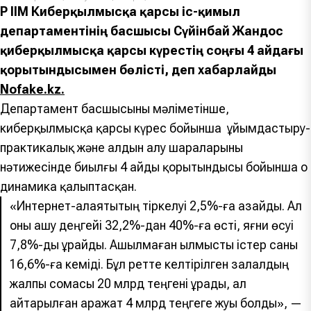
ҚР ІІМ Киберқылмысқа қарсы іс-қимыл
департаментінің басшысы Сүйінбай Жандос
қиберқылмысқа қарсы күрестің соңғы 4 айдағы
қорытындысымен бөлісті, деп хабарлайды
Nofake.kz.
Департамент басшысының мәліметінше,
киберқылмысқа қарсы күрес бойынша ұйымдастыру-
практикалық және алдын алу шараларының
нәтижесінде биылғы 4 айдың қорытындысы бойынша оң
динамика қалыптасқан.
«Интернет-алаяқтықтың тіркелуі 2,5%-ға азайды. Ал
оны ашу деңгейі 32,2%-дан 40%-ға өсті, яғни өсуі
7,8%-ды құрайды. Ашылмаған қылмыстық істер саны
16,6%-ға кеміді. Бұл ретте келтірілген залалдың
жалпы сомасы 20 млрд теңгені құрады, ал
қайтарылған қаражат 4 млрд теңгеге жуық болды», —