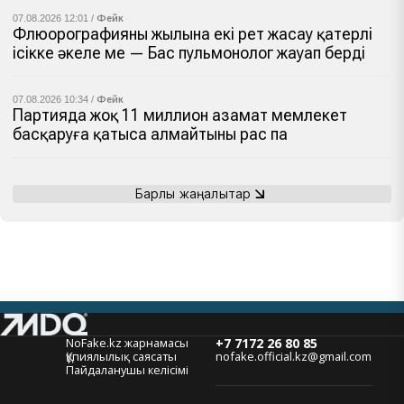
07.08.2026 12:01 /
Фейк
Флюорографияны жылына екі рет жасау қатерлі
ісікке әкеле ме — Бас пульмонолог жауап берді
07.08.2026 10:34 /
Фейк
Партияда жоқ 11 миллион азамат мемлекет
басқаруға қатыса алмайтыны рас па
Барлық жаңалықтар
NoFake.kz жарнамасы
+7 7172 26 80 85
Құпиялылық саясаты
nofake.official.kz@gmail.com
Пайдаланушы келісімі