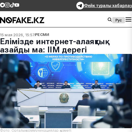
Фейк туралы хабарлау
Рус
15 мая 2026, 15:57
РЕСМИ
Елімізде интернет-алаяқтық
азайды ма: ІІМ дерегі
Фото: Орталық коммуникациялар қызметі