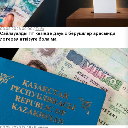
03.08.2026 09:00
/
Фейк
Сайлауалды үгіт кезінде дауыс берушілер арасында
лотерея өткізуге бола ма
03.08.2026 12:48
/
Шындық