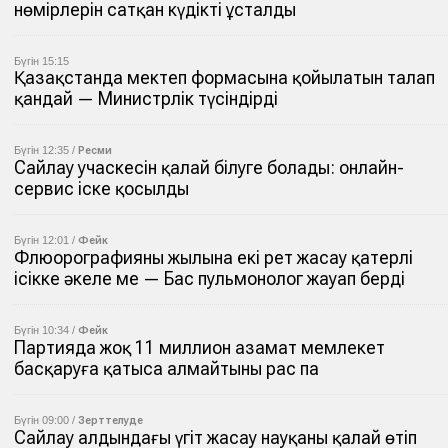
нөмірлерін сатқан күдікті ұсталды
Бүгін 15:15
Қазақстанда мектеп формасына қойылатын талап
қандай — Министрлік түсіндірді
Бүгін 12:35 /
Ресми
Сайлау учаскесін қалай білуге болады: онлайн-
сервис іске қосылды
Бүгін 12:01 /
Фейк
Флюорографияны жылына екі рет жасау қатерлі
ісікке әкеле ме — Бас пульмонолог жауап берді
Бүгін 10:34 /
Фейк
Партияда жоқ 11 миллион азамат мемлекет
басқаруға қатыса алмайтыны рас па
Бүгін 09:00 /
Зерттелуде
Сайлау алдындағы үгіт жасау науқаны қалай өтіп