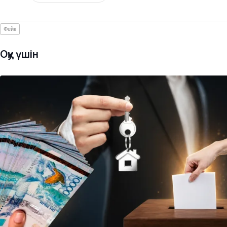
Фейк
Оқу үшін