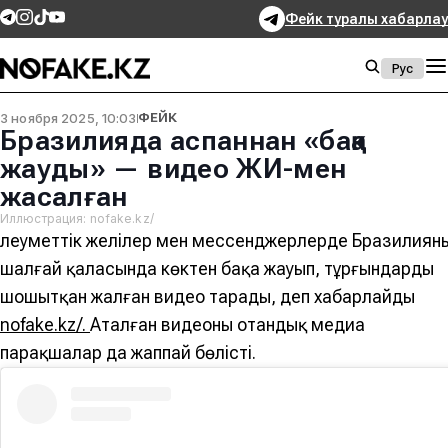
Фейк туралы хабарлау
Рус
3 ноября 2025, 10:03
ФЕЙК
Бразилияда аспаннан «бақа
жауды» — видео ЖИ-мен
жасалған
Иллюстрация: nofake.kz/
Әлеуметтік желілер мен мессенджерлерде Бразилиян
шалғай қаласында көктен бақа жауып, тұрғындарды
шошытқан жалған видео тарады, деп хабарлайды
nofake.kz/.
Аталған видеоны отандық медиа
парақшалар да жаппай бөлісті.