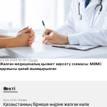
03.08.2026 10:28
/
Ресми
Жалған медициналық қызмет көрсету схемасы: МӘМС
қаржысы қалай жымқырылған
Өзекті
Бүгін 16:54 /
Ресми
Қазақстанның бірнеше өңіріне жалған көлік