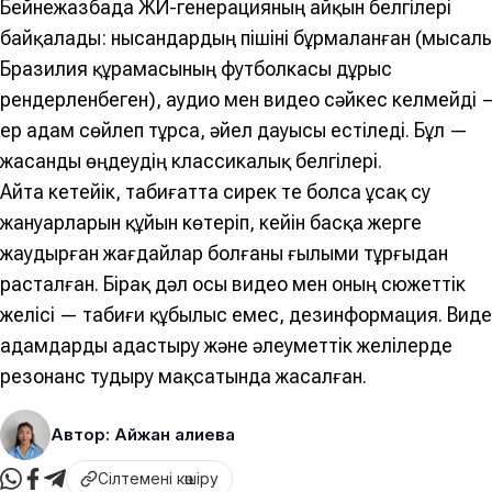
Бейнежазбада ЖИ-генерацияның айқын белгілері
байқалады: нысандардың пішіні бұрмаланған (мысалы
Бразилия құрамасының футболкасы дұрыс
рендерленбеген), аудио мен видео сәйкес келмейді 
ер адам сөйлеп тұрса, әйел дауысы естіледі. Бұл —
жасанды өңдеудің классикалық белгілері.
Айта кетейік, табиғатта сирек те болса ұсақ су
жануарларын құйын көтеріп, кейін басқа жерге
жаудырған жағдайлар болғаны ғылыми тұрғыдан
расталған. Бірақ дәл осы видео мен оның сюжеттік
желісі — табиғи құбылыс емес, дезинформация. Вид
адамдарды адастыру және әлеуметтік желілерде
резонанс тудыру мақсатында жасалған.
Автор: Айжан Қалиева
Сілтемені көшіру