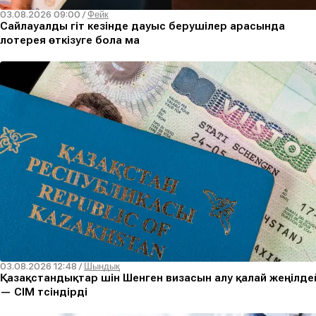
03.08.2026 09:00
/
Фейк
Сайлауалды үгіт кезінде дауыс берушілер арасында
лотерея өткізуге бола ма
03.08.2026 12:48
/
Шындық
Қазақстандықтар үшін Шенген визасын алу қалай жеңілде
— СІМ түсіндірді