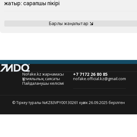
жатыр: сарапшы пікірі
Барлық жаңалықтар
NoFake.kz жарнамасы
+7 7172 26 80 85
Құпиялылық саясаты
nofake.official.kz@gmail.com
Пайдаланушы келісімі
© Тіркеу туралы №KZ83VPY00130261 куәлік 26.09.2025 берілген