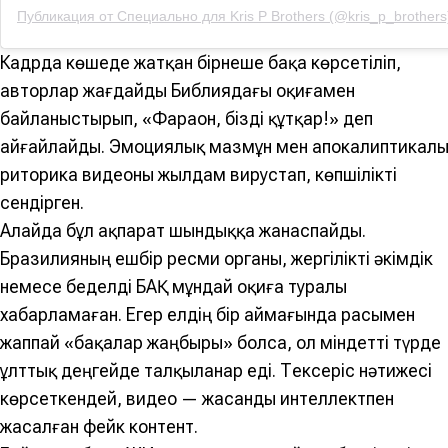
Публикация от Специально для Kris P Brothers️️️ (@kris_p_brothers
Кадрда көшеде жатқан бірнеше бақа көрсетіліп,
авторлар жағдайды Библиядағы оқиғамен
байланыстырып, «Фараон, бізді құтқар!» деп
айғайлайды. Эмоциялық мазмұн мен апокалиптикал
риторика видеоны жылдам вирустап, көпшілікті
сендірген.
Алайда бұл ақпарат шындыққа жанаспайды.
Бразилияның ешбір ресми органы, жергілікті әкімдік
немесе беделді БАҚ мұндай оқиға туралы
хабарламаған. Егер елдің бір аймағында расымен
жаппай «бақалар жаңбыры» болса, ол міндетті түрде
ұлттық деңгейде талқыланар еді. Тексеріс нәтижесі
көрсеткендей, видео — жасанды интеллектпен
жасалған фейк контент.