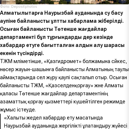
Фото: Depositphotos
Алматылықтарға Наурызбай ауданында су басу
қаупіне байланысты ұлттық хабарлама жіберілді.
Осыған байланысты Төтенше жағдайлар
департаменті бұл тұрғындарды дер кезінде
хабардар етуге бағытталған алдын алу шарасы
екенін түсіндірді.
ТЖМ мәліметінше, «Қазгидромет» болжамына сәйкес,
нөсер жауын-шашынға байланысты Алматының таулы
аймақтарында сел жүру қаупі сақталып отыр. Осыған
байланысты ТЖМ, «Қазселденқорғау» және Алматы
қаласы Төтенше жағдайлар департаментінің
азаматтық қорғау қызметтері күшейтілген режимде
жұмыс істеуде.
«Халықты жедел хабардар ету мақсатында
Наурызбай ауданында жергілікті құлақтандыру жүйесі