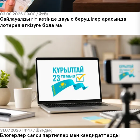
03.08.2026 09:00
/
Фейк
Сайлауалды үгіт кезінде дауыс берушілер арасында
лотерея өткізуге бола ма
31.07.2026 14:47
/
Шындық
Блогерлер саяси партиялар мен кандидаттарды