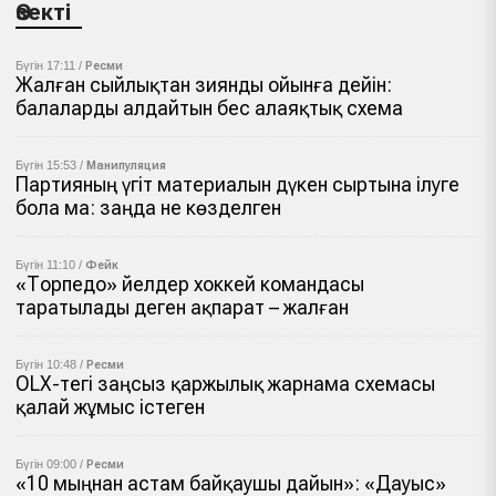
Өзекті
Бүгін 17:11 /
Ресми
Жалған сыйлықтан зиянды ойынға дейін:
балаларды алдайтын бес алаяқтық схема
Бүгін 15:53 /
Манипуляция
Партияның үгіт материалын дүкен сыртына ілуге
бола ма: заңда не көзделген
Бүгін 11:10 /
Фейк
«Торпедо» әйелдер хоккей командасы
таратылады деген ақпарат – жалған
Бүгін 10:48 /
Ресми
OLX-тегі заңсыз қаржылық жарнама схемасы
қалай жұмыс істеген
Бүгін 09:00 /
Ресми
«10 мыңнан астам байқаушы дайын»: «Дауыс»