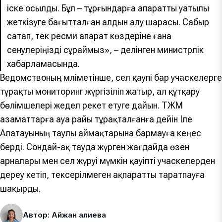
іске қосылды. Бұл – тұрғындарға ақпаратты уақтылы
жеткізуге бағытталған алдын алу шарасы. Сабыр
сақтап, тек ресми ақпарат көздеріне ғана
сенулеріңізді сұраймыз», – делінген министрлік
хабарламасында.
Ведомствоның мәліметінше, сел қаупі бар учаскелерге
тұрақты мониторинг жүргізіліп жатыр, ал құтқару
бөлімшелері жедел әрекет етуге дайын. ТЖМ
азаматтарға ауа райы тұрақталғанға дейін Іле
Алатауының таулы аймақтарына бармауға кеңес
берді. Сондай-ақ тауда жүрген жағдайда өзен
арналары мен сел жүруі мүмкін қауіпті учаскелерден
дереу кетіп, тексерілмеген ақпаратты таратпауға
шақырды.
Автор: Айжан Қалиева