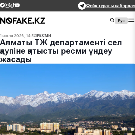
Фейк туралы хабарлау
Рус
1 июля 2026, 14:50
РЕСМИ
Алматы ТЖ департаменті сел
қаупіне қатысты ресми үндеу
жасады