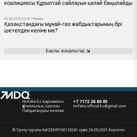
коалициясы Құрылтай сайлауын қалай бақылайды
05.08.2026 20:00 /
Ресми
Қазақстандағы мұнай-газ жабдықтарының бәрі
шетелден әкеліне ме?
Барлық жаңалықтар
NoFake.kz жарнамасы
+7 7172 26 80 85
Құпиялылық саясаты
nofake.official.kz@gmail.com
Пайдаланушы келісімі
© Тіркеу туралы №KZ83VPY00130261 куәлік 26.09.2025 берілген