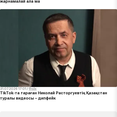
жарнамалай ала ма
31.07.2026 17:01
/
Фейк
TikTok-та тараған Николай Расторгуевтің Қазақстан
туралы видеосы – дипфейк