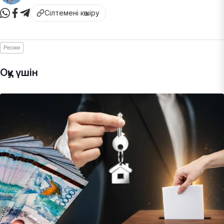
Сілтемені көшіру
Ресми
Оқу үшін