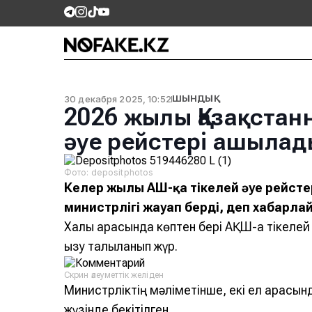
30 декабря 2025, 10:52
ШЫНДЫҚ
2026 жылы Қазақстанн
әуе рейстері ашылад
Фото: depositphotos
Келер жылы АҚШ-қа тікелей әуе рейсте
министрлігі жауап берді, деп хабарл
Халық арасында көптен бері АҚШ-қа тікелей
қызу талқыланып жүр.
Скрин әлеуметтік желіден
Министрліктің мәліметінше, екі ел арасынд
жүзінде бекітілген.