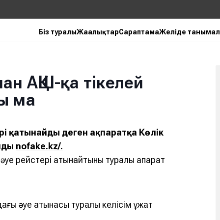
Біз туралы
Жаңалықтар
Сараптама
Желіде танымал
ан АҚШ-қа тікелей
ы ма
рі қатынайды деген ақпаратқа Көлік
айды
nofake.kz/.
 әуе рейстері қатынайтыны туралы ақпарат
ағы әуе қатынасы туралы келісім құжат