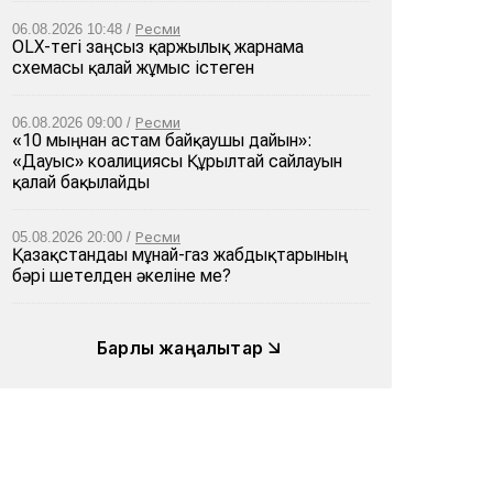
06.08.2026 10:48 /
Ресми
OLX-тегі заңсыз қаржылық жарнама
схемасы қалай жұмыс істеген
06.08.2026 09:00 /
Ресми
«10 мыңнан астам байқаушы дайын»:
«Дауыс» коалициясы Құрылтай сайлауын
қалай бақылайды
05.08.2026 20:00 /
Ресми
Қазақстандағы мұнай-газ жабдықтарының
бәрі шетелден әкеліне ме?
Барлық жаңалықтар