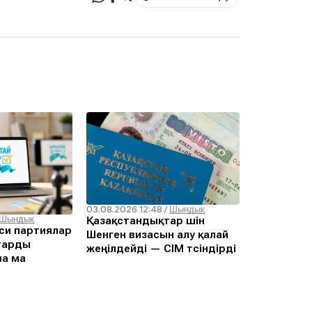
03.08.2026 12:48
/
Шындық
Шындық
Қазақстандықтар үшін
си партиялар
Шенген визасын алу қалай
тарды
жеңілдейді — СІМ түсіндірді
ла ма