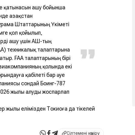
уе қатынасын ашу бойынша
нде Қазақстан
Құрама Штаттарының Үкіметі
мге қол қойылып,
рді ашу үшін АҚШ-тың
AA) техникалық талаптарына
атыр. FAA талаптарының бірі
виакомпанияның қолында екі
рындауға қабілеті бар әуе
паниясы сондай Боинг-787
2026 жылы алуды жоспарлап
лер жылы елімізден Токиоға да тікелей
Сілтемені көшіру