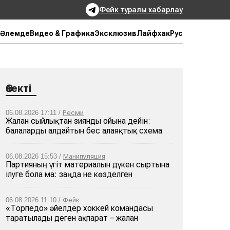
Фейк туралы хабарлау
Рус
Әлемде
Видео & Графика
Эксклюзив
Лайфхак
Өзекті
06.08.2026 17:11 /
Ресми
Жалған сыйлықтан зиянды ойынға дейін:
балаларды алдайтын бес алаяқтық схема
06.08.2026 15:53 /
Манипуляция
Партияның үгіт материалын дүкен сыртына
ілуге бола ма: заңда не көзделген
06.08.2026 11:10 /
Фейк
«Торпедо» әйелдер хоккей командасы
таратылады деген ақпарат – жалған