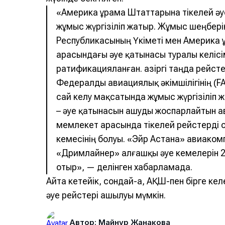
«Америка Құрама Штаттарына тікелей ә
жұмыс жүргізіліп жатыр. Жұмыс шеңбері
Республикасының Үкіметі мен Америка 
арасындағы әуе қатынасы туралы келісі
ратификацияланған. Қазіргі таңда рейсте
Федералды авиациялық әкімшілігінің (F
сай келу мақсатында жұмыс жүргізіліп ж
– әуе қатынасын ашуды жоспарлайтын а
мемлекет арасында тікелей рейстерді о
кемесінің болуы. «Эйр Астана» авиаком
«Дримлайнер» алғашқы әуе кемелерін 
отыр», — делінген хабарламада.
Айта кетейік, сондай-ақ, АҚШ-пен бірге ке
әуе рейстері ашылуы мүмкін.
Автор: Майнур Жанакова