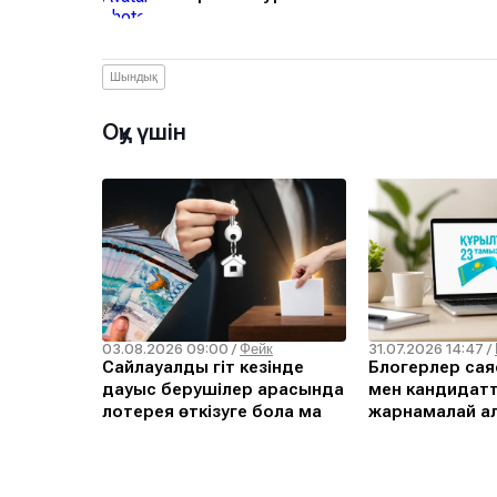
Шындық
Оқу үшін
03.08.2026 09:00
31.07.2026 14:47
/
Фейк
/
Сайлауалды үгіт кезінде
Блогерлер сая
дауыс берушілер арасында
мен кандидат
лотерея өткізуге бола ма
жарнамалай а