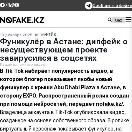
Сообщить о фейке
Qaz
10 декабря 2025, 18:05
ФЕЙК
Фуникулёр в Астане: дипфейк о
несуществующем проекте
завирусился в соцсетях
Кадры из ложного видео
В Тik-Tok набирает популярность видео, в
котором блогер показывает якобы новый
фуникулер с крыши Abu Dhabi Plaza в Астане, в
сторону EXPO. Распространенный ролик создан
при помощи нейросетей, передает
nofake.kz/.
Владелица аккаунта в Тik-Tok опубликовала видео,
созданное на основе собственного образа. В ролике
виртуальный персонаж показывает фуникулер, на