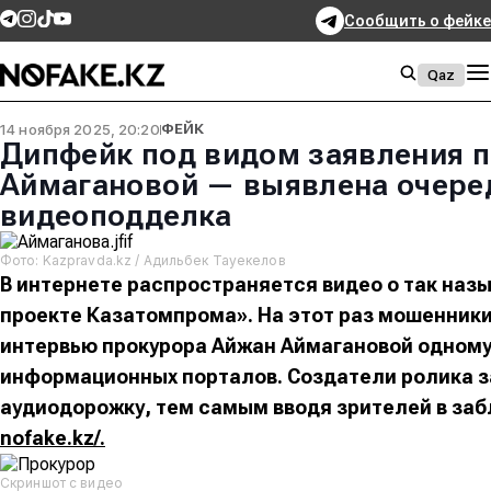
Сообщить о фейке
Qaz
14 ноября 2025, 20:20
ФЕЙК
Дипфейк под видом заявления 
Аймагановой — выявлена очере
видеоподделка
Фото: Kazpravda.kz / Адильбек Тауекелов
В интернете распространяется видео о так на
проекте Казатомпрома». На этот раз мошенник
интервью прокурора Айжан Аймагановой одному
информационных порталов. Создатели ролика 
аудиодорожку, тем самым вводя зрителей в за
nofake.kz/.
Скриншот с видео