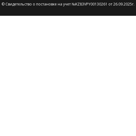
© Свидетельство о постановке на учет №KZ83VPY00130261 от 26.09.2025г.