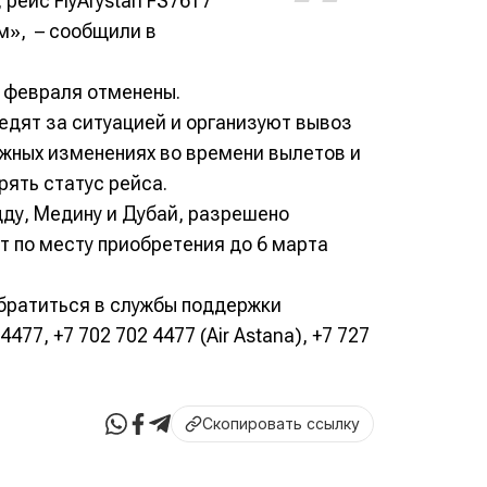
рейс FlyArystan FS7617
м», – сообщили в
8 февраля отменены.
ледят за ситуацией и организуют вывоз
жных изменениях во времени вылетов и
ять статус рейса.
у, Медину и Дубай, разрешено
т по месту приобретения до 6 марта
братиться в службы поддержки
477, +7 702 702 4477 (Air Astana), +7 727
Скопировать ссылку