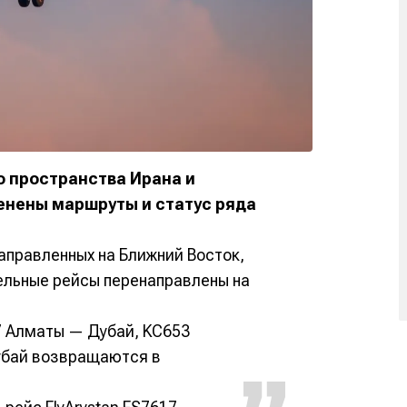
о пространства Ирана и
енены маршруты и статус ряда
направленных на Ближний Восток,
ельные рейсы перенаправлены на
 Алматы — Дубай, KC653
убай возвращаются в