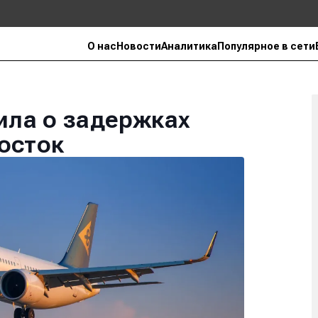
О нас
Новости
Аналитика
Популярное в сети
дила о задержках
осток