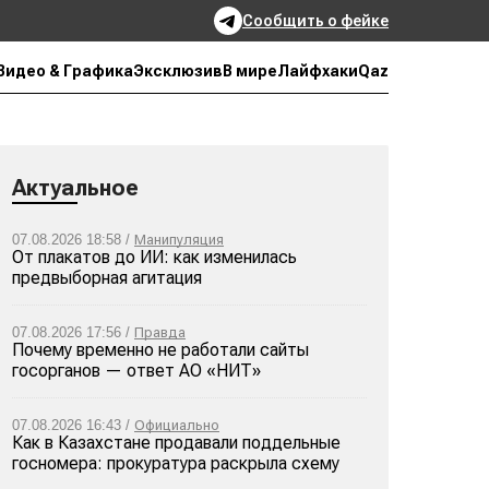
Сообщить о фейке
Qaz
Видео & Графика
Эксклюзив
В мире
Лайфхаки
Актуальное
07.08.2026 18:58 /
Манипуляция
От плакатов до ИИ: как изменилась
предвыборная агитация
07.08.2026 17:56 /
Правда
Почему временно не работали сайты
госорганов — ответ АО «НИТ»
07.08.2026 16:43 /
Официально
Как в Казахстане продавали поддельные
госномера: прокуратура раскрыла схему