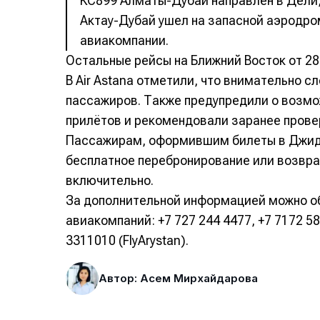
KC899 Алматы-Дубай направлен в Дели, 
Актау-Дубай ушел на запасной аэродро
авиакомпании.
Остальные рейсы на Ближний Восток от 2
В Air Astana отметили, что внимательно с
пассажиров. Также предупредили о возмо
прилётов и рекомендовали заранее провер
Пассажирам, оформившим билеты в Джидд
бесплатное перебронирование или возвра
включительно.
За дополнительной информацией можно о
авиакомпаний: +7 727 244 4477, +7 7172 584
3311010 (FlyArystan).
Автор: Асем Мирхайдарова